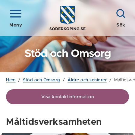
Meny
Sök
Stöd och Omsorg
Hem
/
Stöd och Omsorg
/
Äldre och seniorer
/
Måltidsve
Visa kontaktinformation
Måltidsverksamheten