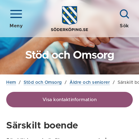
Meny
Sök
Stöd och Omsorg
Hem
/
Stöd och Omsorg
/
Äldre och seniorer
/
Särskilt 
Visa kontaktinformation
Särskilt boende