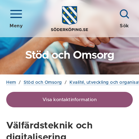
Meny
Sök
Stöd och Omsorg
Hem
/
Stöd och Omsorg
/
Kvalité, utveckling och organisa
Visa kontaktinformation
Välfärdsteknik och
digitalisering