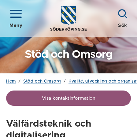
Meny
Sök
Stöd och Omsorg
Hem
/
Stöd och Omsorg
/
Kvalité, utveckling och organisa
Visa kontaktinformation
Välfärdsteknik och
digitalisering