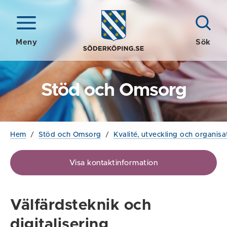
Meny
Sök
Stöd och Omsorg
Hem
/
Stöd och Omsorg
/
Kvalité, utveckling och organisa
Visa kontaktinformation
Välfärdsteknik och
digitalisering