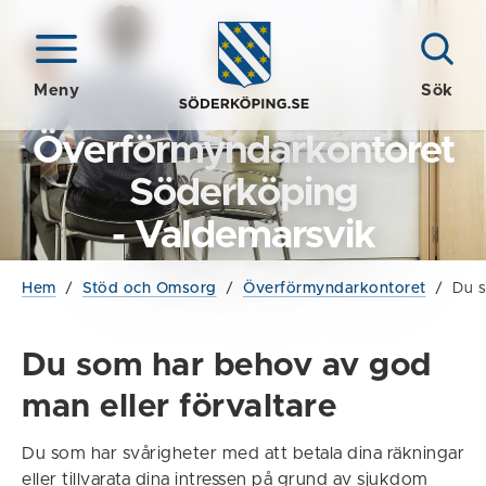
Meny
Sök
Överförmyndarkontoret
Söderköping
- Valdemarsvik
Hem
/
Stöd och Omsorg
/
Överförmyndarkontoret
/
Du s
Du som har behov av god
man eller förvaltare
Du som har svårigheter med att betala dina räkningar
eller tillvarata dina intressen på grund av sjukdom