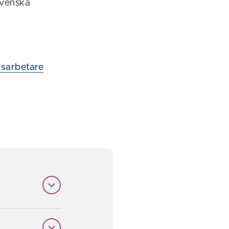
Svenska
lsarbetare