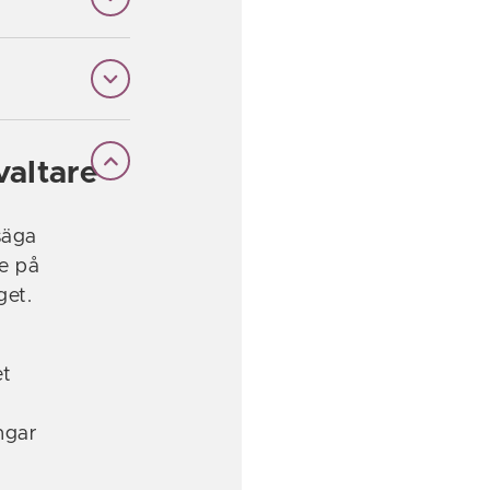
valtare
 säga
e på
get.
et
ngar