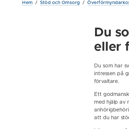
Hem
/
Stöd och Omsorg
/
Överförmyndarko
Du s
eller 
Du som har svå
intressen på g
förvaltare.
Ett godmanska
med hjälp av 
anhörigbehörig
att du har stö