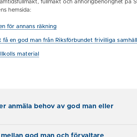
amtidsfullmakt, fullmakt och anhörigbehörighet på 
ns hemsida:
n för annans räkning
 få en god man från Riksförbundet frivilliga samhäl
llkolls material
er anmäla behov av god man eller
 mellan god man och förvaltare