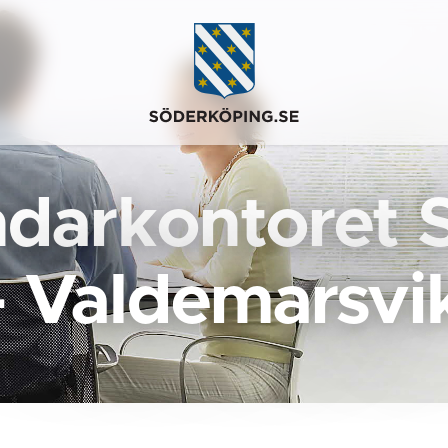
darkontoret 
- Valdemarsvi