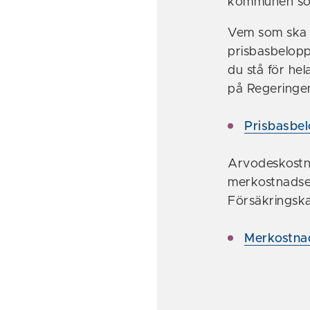
kommunen som
Vem som ska b
prisbasbelopp 
du stå för hel
på Regeringe
Prisbasbel
Arvodeskostna
merkostnadse
Försäkringsk
Merkostnad