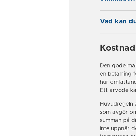
Vad kan du
Kostnad 
Den gode manne
en betalning 
hur omfattand
Ett arvode kan
Huvudregeln ä
som avgör om d
summan på din
inte uppnår d