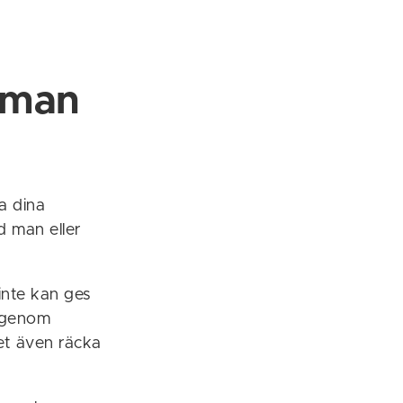
 man
a dina
d man eller
inte kan ges
a genom
det även räcka