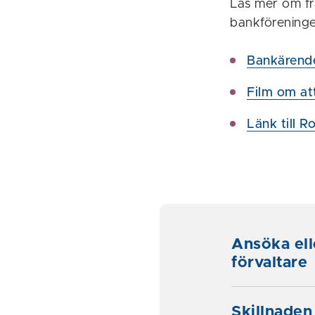
Läs mer om fr
bankföreninge
Bankärende
Film om att
Länk till Ro
Ansöka ell
förvaltare
Skillnaden