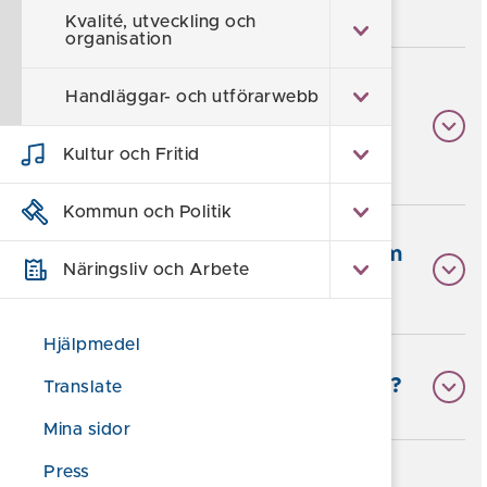
Kvalité, utveckling och
organisation
Hur redovisar jag överföringar till
Handläggar- och utförarwebb
min huvudmans bankkonto
(fickpengskonto)?
Kultur och Fritid
Kommun och Politik
Hur tar jag bort ett bankkonto som
Näringsliv och Arbete
inte ska finnas med i kassaboken?
Hjälpmedel
Hur skickar jag in min redovisning?
Translate
Mina sidor
Press