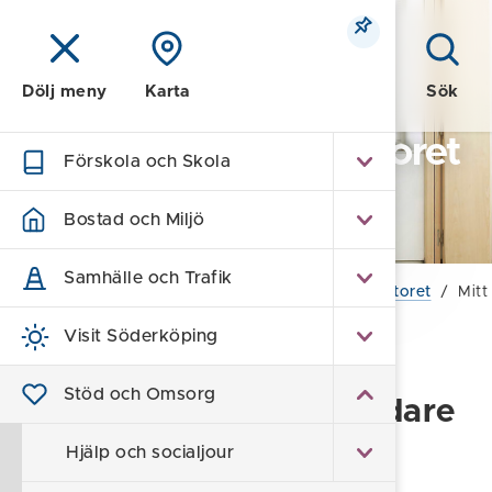
Meny
Sök
Dölj meny
Karta
Överförmyndarkontoret
Förskola och Skola
Söderköping
Bostad och Miljö
- Valdemarsvik
Samhälle och Trafik
Hem
/
Stöd och Omsorg
/
Överförmyndarkontoret
/
Mitt
Visit Söderköping
Mitt Wärna (tidigare E-
Stöd och Omsorg
Wärna) för ställföreträdare
i Söderköping
Hjälp och socialjour