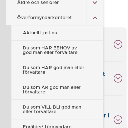
Äldre och seniorer
Användarmanual Mitt Wärna Söderköping
Länk till Mitt Wärna söderköping
Överförmyndarkontoret
Aktuellt just nu
Hur uppdaterar jag mina
kontaktuppgifter i Mitt Wärna?
Du som HAR BEHOV av
god man eller förvaltare
Du som HAR god man eller
förvaltare
Hur får jag veta att det finns något
att göra för mig i Mitt Wärna?
Du som ÄR god man eller
förvaltare
Du som VILL BLI god man
Behöver jag bifoga verifikationer
eller förvaltare
som redan registrerats som bilagor i
kassaboken när det är dags att
Förälder/ förmyndare