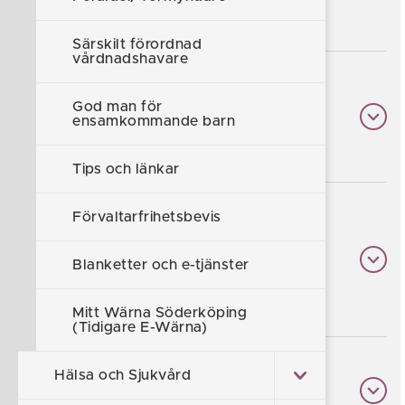
skicka in årsräkningen?
Särskilt förordnad
vårdnadshavare
Varför får återkommande
God man för
transaktioner samma
ensamkommande barn
verifikationsnummer?
Tips och länkar
Förvaltarfrihetsbevis
Hur hanterar jag förändringar i
återkommande utgifter, som
Blanketter och e-tjänster
exempelvis hyra eller
bostadstillägg?
Mitt Wärna Söderköping
(Tidigare E-Wärna)
Hälsa och Sjukvård
Hur kontrollerar jag att
årsräkningen är i balans?