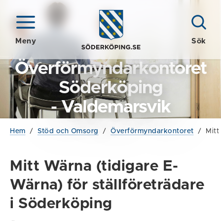
Meny
Sök
Överförmyndarkontoret
Söderköping
- Valdemarsvik
Hem
/
Stöd och Omsorg
/
Överförmyndarkontoret
/
Mitt
Mitt Wärna (tidigare E-
Wärna) för ställföreträdare
i Söderköping