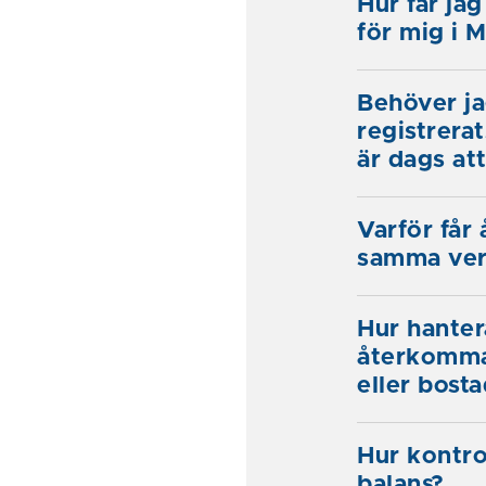
Hur får jag
för mig i 
Behöver ja
registrera
är dags at
Varför får
samma ver
Hur hanter
återkomma
eller bosta
Hur kontrol
balans?