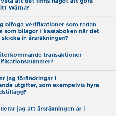
 veta att det finns något att göra
Mitt Wärna?
g bifoga verifikationer som redan
ts som bilagor i kassaboken när det
t skicka in årsräkningen?
 återkommande transaktioner
ifikationsnummer?
ar jag förändringar i
nde utgifter, som exempelvis hyra
dstillägg?
lerar jag att årsräkningen är i