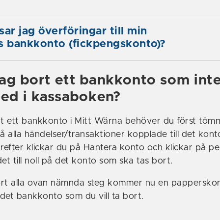
ar jag överföringar till min
 bankkonto (fickpengskonto)?
jag bort ett bankkonto som int
med i kassaboken?
rt ett bankkonto i Mitt Wärna behöver du först töm
 alla händelser/transaktioner kopplade till det kont
Därefter klickar du på Hantera konto och klickar på p
et till noll på det konto som ska tas bort.
ort alla ovan nämnda steg kommer nu en pappersko
det bankkonto som du vill ta bort.