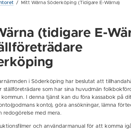
ntoret
/
Mitt Wärna Söderköping (Tidigare E-Wärna)
Wärna (tidigare E-Wä
ällföreträdare
erköping
nämnden i Söderköping har beslutat att tillhandahål
r ställföreträdare som har sina huvudmän folkbokförd
kommun. I denna tjänst kan du föra kassabok på di
onto(godmans konto), göra ansökningar, lämna förte
h redogörelse med mera.
truktionsfilmer och användarmanual för att komma i