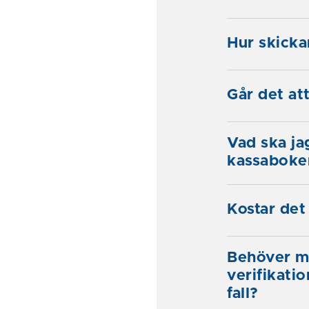
Hur skicka
Går det att
Vad ska ja
kassaboke
Kostar det
Behöver m
verifikati
fall?