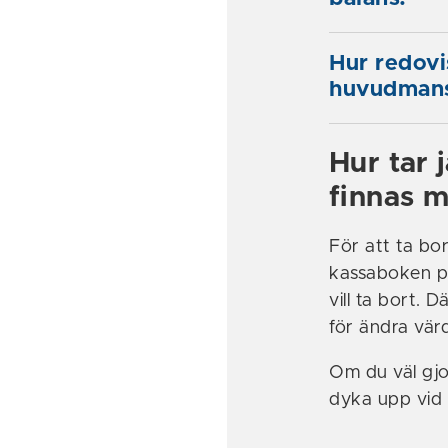
Hur redovis
huvudmans
Hur tar 
finnas 
För att ta bo
kassaboken på
vill ta bort. 
för ändra värd
Om du väl gj
dyka upp vid 