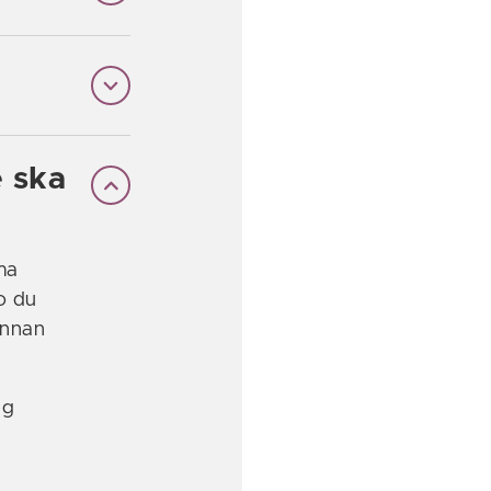
e ska
ma
o du
ennan
rg