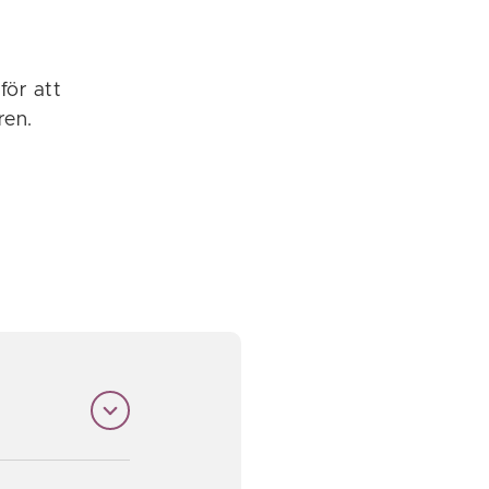
h
för att
ren.