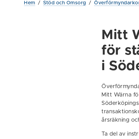
Hem
/
Stöd och Omsorg
/
Överförmyndarko
Mitt 
för st
i Söd
Överförmyndar
Mitt Wärna fö
Söderköpings 
transaktionsk
årsräkning oc
Ta del av ins