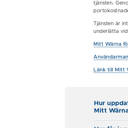
tjänsten. Gen
portokostnade
Tjänsten är in
underlätta vi
Mitt Wärna för
Användarmanu
Länk till Mit
Hur uppdat
Mitt Wärn