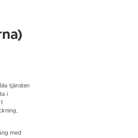
rna)
la tjänsten
a i
tt
ckning,
gång med