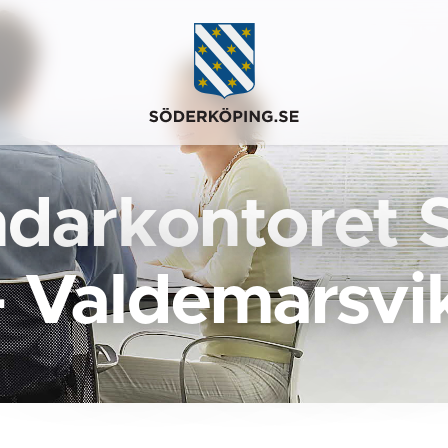
darkontoret 
- Valdemarsvi