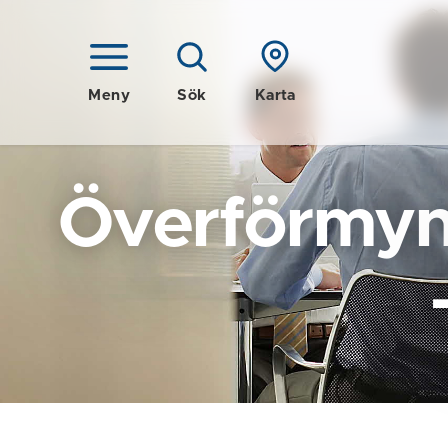
Meny
Sök
Karta
Överförmyn