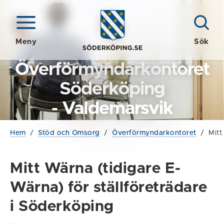
Meny
Sök
Överförmyndarkontoret
Söderköping
- Valdemarsvik
Hem
/
Stöd och Omsorg
/
Överförmyndarkontoret
/
Mitt
Mitt Wärna (tidigare E-
Wärna) för ställföreträdare
i Söderköping