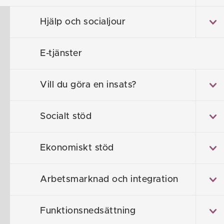
Hem
/
Stöd och Omsorg
/
Handläggar- och 
Hjälp och socialjour
Indiv
E-tjänster
Vill du göra en insats?
På denna sid
och familjeo
Socialt stöd
Saknar du nå
Ekonomiskt stöd
Arbetsmarknad och integration
Gemensam
Funktionsnedsättning