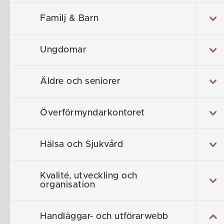
Barn och f
Familj & Barn
Vuxen
Ungdomar
Äldre och seniorer
Överförmyndarkontoret
Föreslå en
Hälsa och Sjukvård
Kvalité, utveckling och
organisation
Handläggar- och utförarwebb