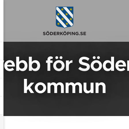
webb för Söde
kommun