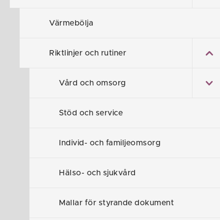
Värmebölja
Riktlinjer och rutiner
Söderköpings kommun
Vård och omsorg
614 80 Söderköping
0121-181 00
Stöd och service
kommun@soderkoping.se
Individ- och familjeomsorg
Kontakta oss
Faktura och organisationsnummer
Hälso- och sjukvård
Felanmälan
Synpunkt eller klagomål
Mallar för styrande dokument