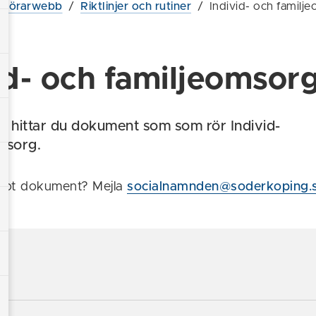
utförarwebb
/
Riktlinjer och rutiner
/
Individ- och familj
id- och familjeomsor
a hittar du dokument som som rör Individ-
msorg.
got dokument? Mejla
socialnamnden@soderkoping.
t