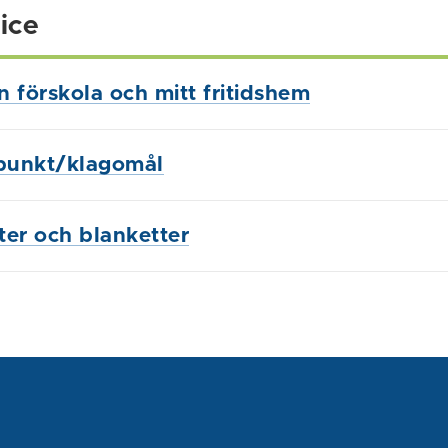
ice
in förskola och mitt fritidshem
punkt/klagomål
ster och blanketter