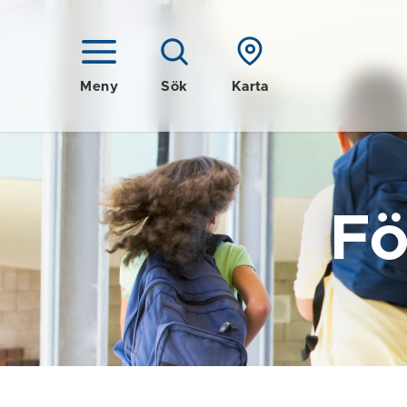
Meny
Sök
Karta
Fö