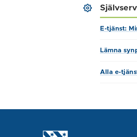
Självserv
E-tjänst: M
Lämna syn
Alla e-tjän