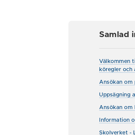
Samlad i
Välkommen til
köregler och 
Ansökan om p
Uppsägning av
Ansökan om l
Information 
Skolverket - 