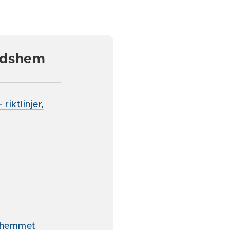
tidshem
iktlinjer,
dshemmet