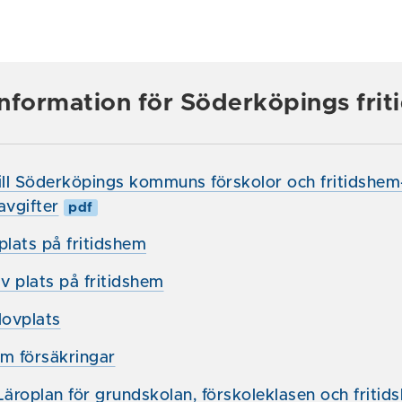
nformation för Söderköpings fri
l Söderköpings kommuns förskolor och fritidshem- r
avgifter
pdf
lats på fritidshem
 plats på fritidshem
ovplats
om försäkringar
Läroplan för grundskolan, förskoleklasen och friti