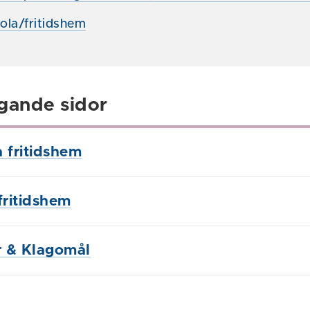
ola/fritidshem
gande sidor
fritidshem
fritidshem
 & Klagomål