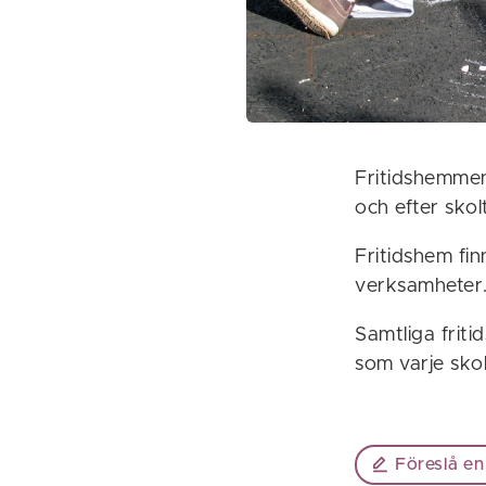
Fritidshemmen
och efter skol
Fritidshem fin
verksamheter
Samtliga friti
som varje skol
Föreslå en