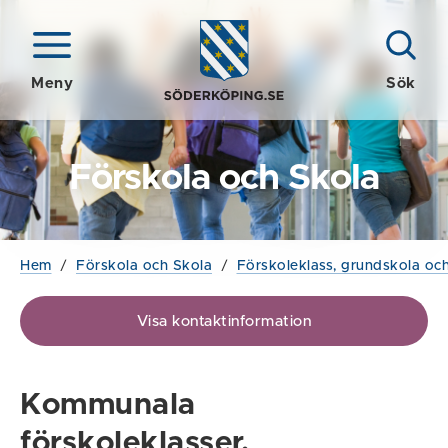
Meny
Sök
Förskola och Skola
Hem
/
Förskola och Skola
/
Förskoleklass, grundskola och
Visa kontaktinformation
Kommunala
förskoleklasser,