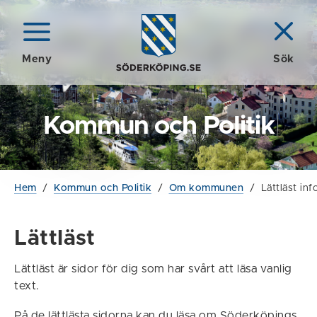
Meny
Sök
Kommun och Politik
Hem
/
Kommun och Politik
/
Om kommunen
/
Lättläst i
Lättläst
Lättläst är sidor för dig som har svårt att läsa vanlig
text.
På de lättlästa sidorna kan du läsa om Söderköpings