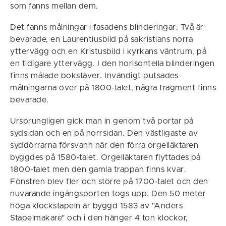
som fanns mellan dem.
Det fanns målningar i fasadens blinderingar. Två är
bevarade, en Laurentiusbild på sakristians norra
yttervägg och en Kristusbild i kyrkans väntrum, på
en tidigare yttervägg. I den horisontella blinderingen
finns målade bokstäver. Invändigt putsades
målningarna över på 1800-talet, några fragment finns
bevarade.
Ursprungligen gick man in genom två portar på
sydsidan och en på norrsidan. Den västligaste av
syddörrarna försvann när den förra orgelläktaren
byggdes på 1580-talet. Orgelläktaren flyttades på
1800-talet men den gamla trappan finns kvar.
Fönstren blev fler och större på 1700-talet och den
nuvarande ingångsporten togs upp. Den 50 meter
höga klockstapeln är byggd 1583 av "Anders
Stapelmakare" och i den hänger 4 ton klockor,