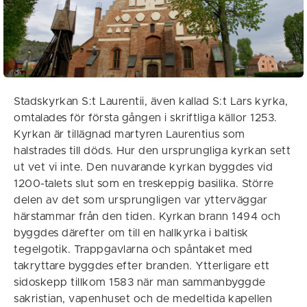
Stadskyrkan S:t Laurentii, även kallad S:t Lars kyrka,
omtalades för första gången i skriftliga källor 1253.
Kyrkan är tillägnad martyren Laurentius som
halstrades till döds. Hur den ursprungliga kyrkan sett
ut vet vi inte. Den nuvarande kyrkan byggdes vid
1200-talets slut som en treskeppig basilika. Större
delen av det som ursprungligen var ytterväggar
härstammar från den tiden. Kyrkan brann 1494 och
byggdes därefter om till en hallkyrka i baltisk
tegelgotik. Trappgavlarna och spåntaket med
takryttare byggdes efter branden. Ytterligare ett
sidoskepp tillkom 1583 när man sammanbyggde
sakristian, vapenhuset och de medeltida kapellen