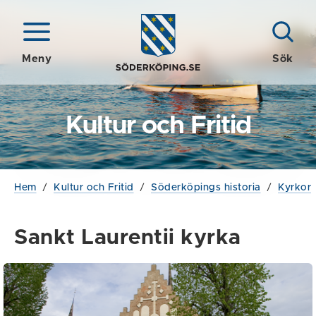
Meny
Sök
Kultur och Fritid
Hem
/
Kultur och Fritid
/
Söderköpings historia
/
Kyrkor
Sankt Laurentii kyrka