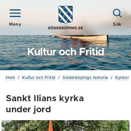
Meny
Sök
Kultur och Fritid
Hem
/
Kultur och Fritid
/
Söderköpings historia
/
Kyrkor
Sankt Ilians kyrka
under jord