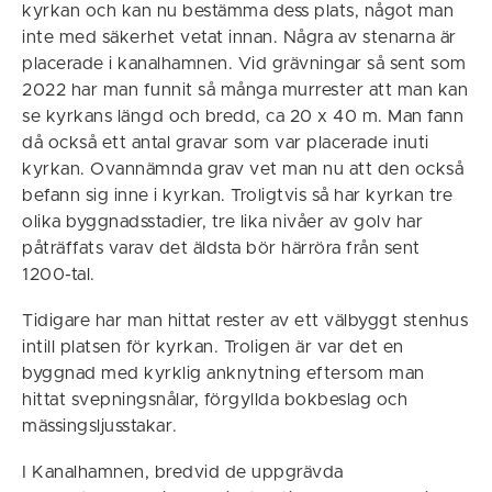
kyrkan och kan nu bestämma dess plats, något man
inte med säkerhet vetat innan. Några av stenarna är
placerade i kanalhamnen. Vid grävningar så sent som
2022 har man funnit så många murrester att man kan
se kyrkans längd och bredd, ca 20 x 40 m. Man fann
då också ett antal gravar som var placerade inuti
kyrkan. Ovannämnda grav vet man nu att den också
befann sig inne i kyrkan. Troligtvis så har kyrkan tre
olika byggnadsstadier, tre lika nivåer av golv har
påträffats varav det äldsta bör härröra från sent
1200-tal.
Tidigare har man hittat rester av ett välbyggt stenhus
intill platsen för kyrkan. Troligen är var det en
byggnad med kyrklig anknytning eftersom man
hittat svepningsnålar, förgyllda bokbeslag och
mässingsljusstakar.
I Kanalhamnen, bredvid de uppgrävda