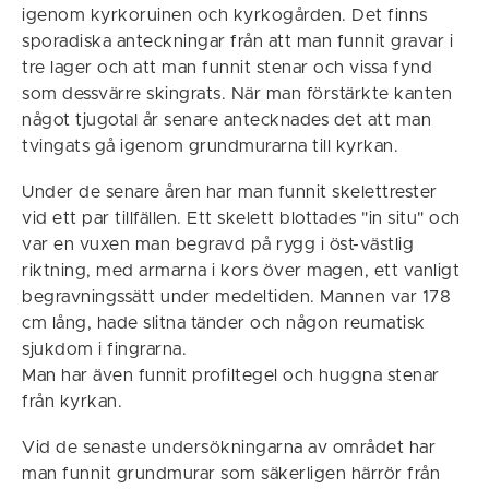
igenom kyrkoruinen och kyrkogården. Det finns
sporadiska anteckningar från att man funnit gravar i
tre lager och att man funnit stenar och vissa fynd
som dessvärre skingrats. När man förstärkte kanten
något tjugotal år senare antecknades det att man
tvingats gå igenom grundmurarna till kyrkan.
Under de senare åren har man funnit skelettrester
vid ett par tillfällen. Ett skelett blottades "in situ" och
var en vuxen man begravd på rygg i öst-västlig
riktning, med armarna i kors över magen, ett vanligt
begravningssätt under medeltiden. Mannen var 178
cm lång, hade slitna tänder och någon reumatisk
sjukdom i fingrarna.
Man har även funnit profiltegel och huggna stenar
från kyrkan.
Vid de senaste undersökningarna av området har
man funnit grundmurar som säkerligen härrör från