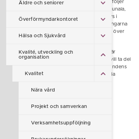
tecknats med utföraren. Socialförvaltningen följer
Äldre och seniorer
upp att alla utförare, både privata och kommunala,
följer upp avtalen och att verksamhet bedrivs i
Överförmyndarkontoret
enlighet med gällande lagstiftning. Uppföljningarna
görs enligt en plan som socialnämnden antar över
Hälsa och Sjukvård
varje mandatperiod.
Alla genomförda verksamhetsuppföljningar är
Kvalité, utveckling och
organisation
allmänna handlingar. Om du har frågor eller vill ta del
av en rapport kan du vända dig till socialnämndens
Kvalitet
sekreterare. Kontaktinformation finns i den lila
bubblan högst upp till höger på sidan.
Nära vård
Föreslå en ändring
Projekt och samverkan
Sidan uppdaterad 2026-07-01
Verksamhetsuppföljning
Självservice