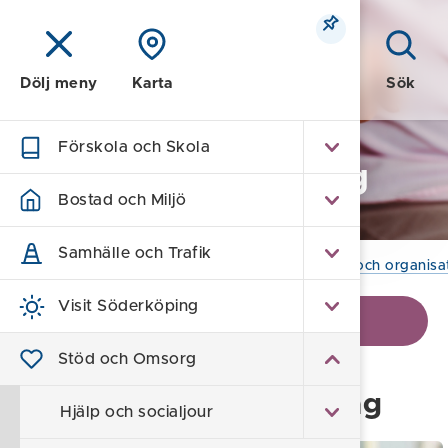
Meny
Sök
Dölj meny
Karta
Förskola och Skola
Stöd och Omsorg
Bostad och Miljö
Samhälle och Trafik
Hem
/
Stöd och Omsorg
/
Kvalité, utveckling och organisa
Visit Söderköping
Visa kontaktinformation
Stöd och Omsorg
Verksamhetsuppföljning
Hjälp och socialjour