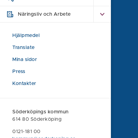
Näringsliv och Arbete
Söderköpings kommun
614 80 Söderköping
Hjälpmedel
0121-181 00
Translate
kommun@soderkoping.se
Mina sidor
Kontakta oss
Press
Faktura och organisationsnummer
Kontakter
Felanmälan
Synpunkt eller klagomål
Om webbplatsen
Söderköpings kommun
614 80 Söderköping
Information om webbplatsen
0121-181 00
Tillgänglighet