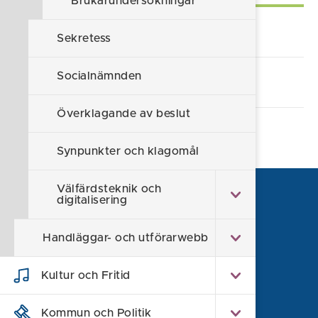
Brukarundersökningar
Lämna synpunkt/klagomål
Sekretess
Socialnämnden
Alla e-tjänster och blanketter
Överklagande av beslut
Synpunkter och klagomål
Välfärdsteknik och
digitalisering
Handläggar- och utförarwebb
Kultur och Fritid
Kommun och Politik