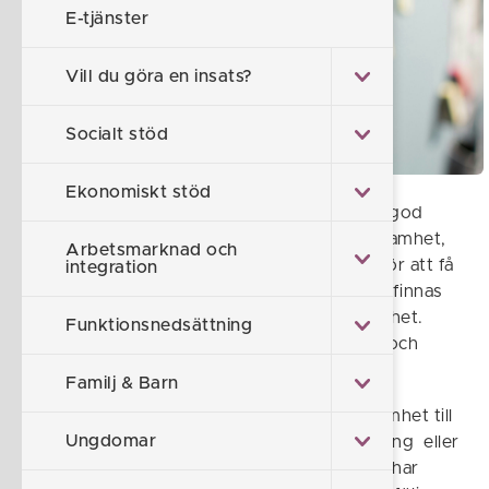
E-tjänster
Vill du göra en insats?
Socialt stöd
Ekonomiskt stöd
Alla insatser inom socialtjänsten ska vara av god
kvalitet för både enskild och offentlig verksamhet,
Arbetsmarknad och
enligt socialtjänstlagen (2025:400) (SoL). För att få
integration
utföra uppgifter inom socialtjänsten ska det finnas
personal med lämplig utbildning och erfarenhet.
Funktionsnedsättning
Kvaliteten i verksamheten ska systematiskt och
fortlöpande utvecklas och säkras.
Familj & Barn
Formellt överlämnas ansvaret för en verksamhet till
Ungdomar
privata, utförare efter en offentlig upphandling eller
enligt ett valfrihetssystem efter att ett avtal har