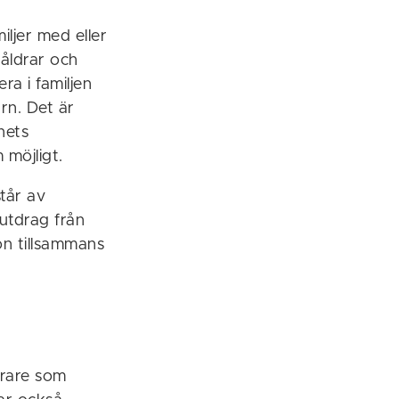
iljer med eller
 åldrar och
ra i familjen
arn. Det är
nets
 möjligt.
står av
utdrag från
on tillsammans
erare som