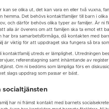
r kan se olika ut, det kan vara en eller två vuxna, fam
 hemma. Det behövs kontaktfamiljer till barn i olika
v, och därför behövs olika typer av familjer. Är ni fle
 att alla är överens om att familjen ska ta emot ett b
an har bra samarbetsförmåga, då kontakten med bar
ilj är viktig för att uppdraget ska fungera så bra som
li kontaktfamilj utreds er lämplighet. Utredningen be
ervjuer, referenstagning samt inhämtande av register
altjänst. Om ni bedöms som lämpliga förs en diskussi
ket slags uppdrag som passar er bäst.
 socialtjänsten
milj har ni främst kontakt med barnets socialsekret