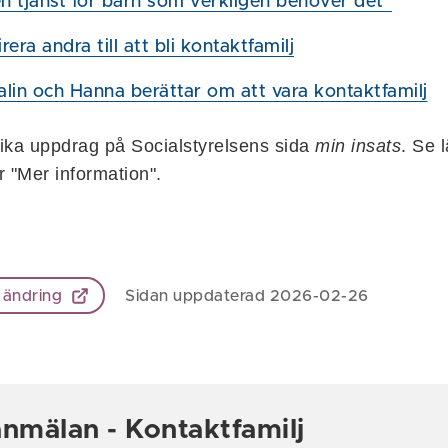
en tjänst för barn som verkligen behöver det"
irera andra till att bli kontaktfamilj
alin och Hanna berättar om att vara kontaktfamilj
ika uppdrag på Socialstyrelsens sida
min insats
. Se 
 "Mer information".
 ändring
Sidan uppdaterad 2026-02-26
anmälan - Kontaktfamilj