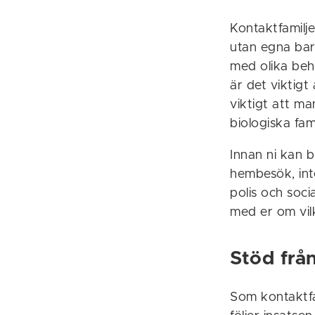
Kontaktfamilje
utan egna barn
med olika beho
är det viktigt
viktigt att m
biologiska fam
Innan ni kan b
hembesök, int
polis och soci
med er om vil
Stöd från
Som kontaktfa