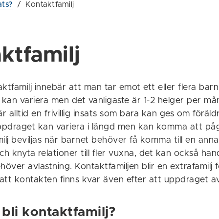
ats?
/
Kontaktfamilj
ktfamilj
ktfamilj innebär att man tar emot ett eller flera barn
kan variera men det vanligaste är 1-2 helger per må
är alltid en frivillig insats som bara kan ges om föräld
pdraget kan variera i längd men kan komma att påg
ilj beviljas när barnet behöver få komma till en ann
ch knyta relationer till fler vuxna, det kan också ha
höver avlastning. Kontaktfamiljen blir en extrafamilj 
 att kontakten finns kvar även efter att uppdraget av
bli kontaktfamilj?