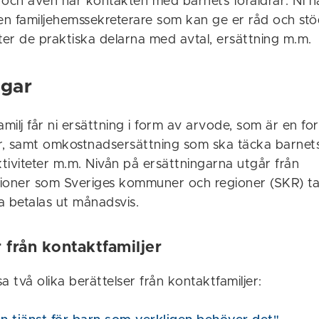
n och även har kontakten med barnets föräldrar. Ni 
n familjehemssekreterare som kan ge er råd och stö
er de praktiska delarna med avtal, ersättning m.m.
ngar
ilj får ni ersättning i form av arvode, som är en fo
ör, samt omkostnadsersättning som ska täcka barnets
tiviteter m.m. Nivån på ersättningarna utgår från
ner som Sveriges kommuner och regioner (SKR) tag
a betalas ut månadsvis.
 från kontaktfamiljer
a två olika berättelser från kontaktfamiljer: