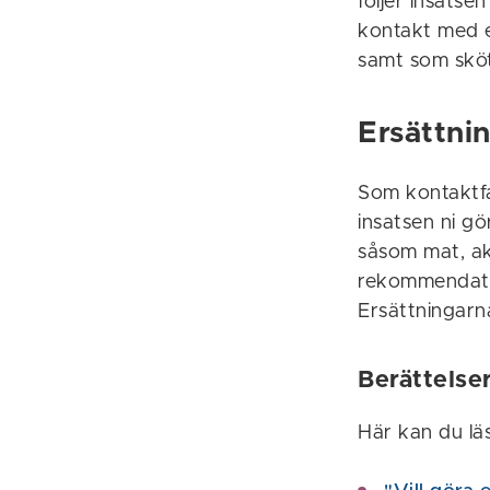
följer insatse
kontakt med e
samt som sköt
Ersättni
Som kontaktfam
insatsen ni g
såsom mat, ak
rekommendatio
Ersättningarn
Berättelser
Här kan du läs