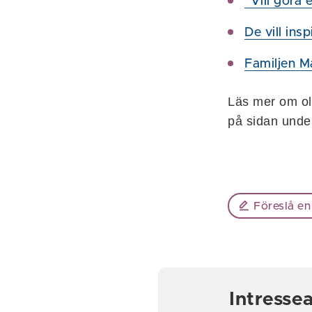
"Vill göra 
De vill insp
Familjen M
Läs mer om ol
på sidan under
Föreslå en
Intresse