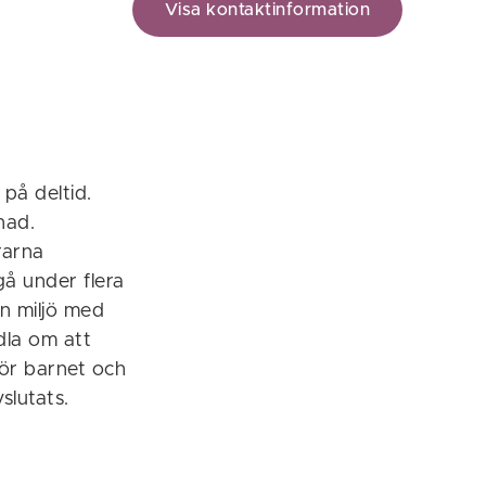
Visa kontaktinformation
 på deltid.
nad.
rarna
å under flera
an miljö med
ndla om att
för barnet och
slutats.