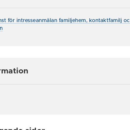
änst för intresseanmälan familjehem, kontaktfamilj o
n
rmation