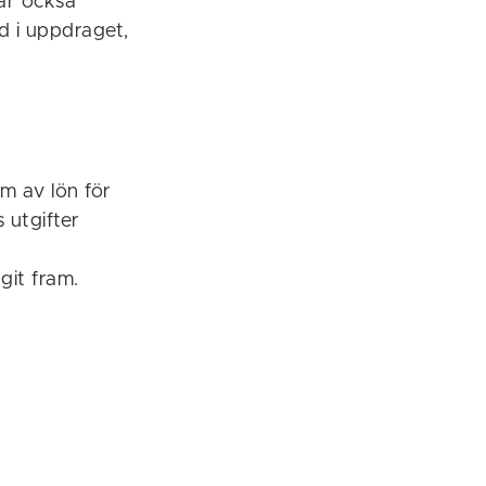
har också
d i uppdraget,
rm av lön för
 utgifter
it fram.