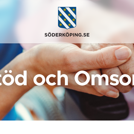
töd och Omso