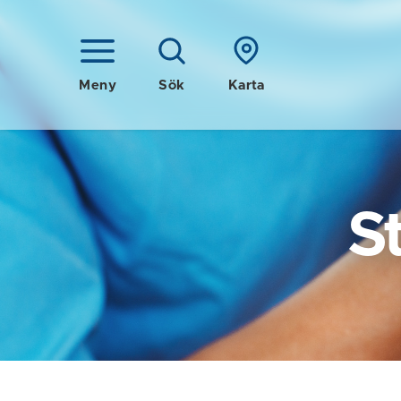
Meny
Sök
Karta
S