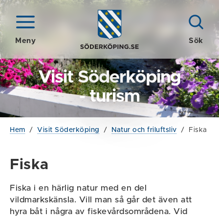
Meny
Sök
Visit Söderköping
- turism
Hem
/
Visit Söderköping
/
Natur och friluftsliv
/
Fiska
Fiska
Fiska i en härlig natur med en del
vildmarkskänsla. Vill man så går det även att
hyra båt i några av fiskevårdsområdena. Vid