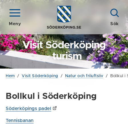
Meny
Sök
Visit Söderköping
- turism
Hem
/
Visit Söderköping
/
Natur och friluftsliv
/
Bollkul i
Bollkul i Söderköping
Söderköpings padel
Tennisbanan