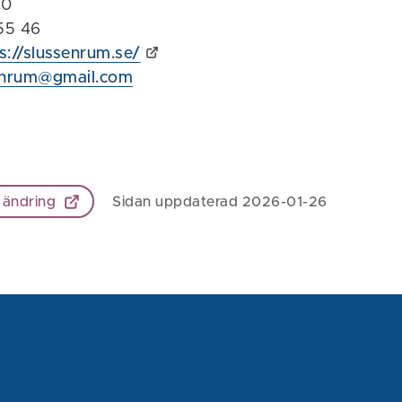
10
155 46
s://slussenrum.se/
enrum@gmail.com
 ändring
Sidan uppdaterad 2026-01-26