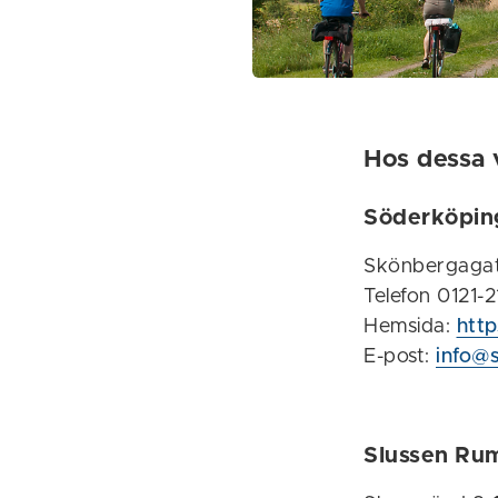
Hos dessa 
Söderköpin
Skönbergaga
Telefon 0121-2
Hemsida:
htt
E-post:
info@
Slussen Ru