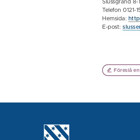
Slussgränd 8-
Telefon 0121-
Hemsida:
http
E-post:
sluss
Föreslå en