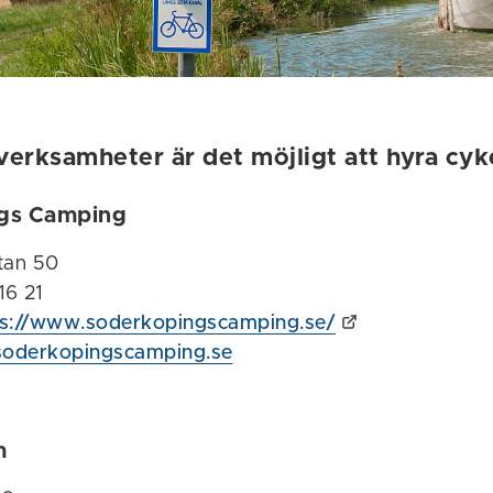
verksamheter är det möjligt att hyra cyk
gs Camping
tan 50
16 21
ps://www.soderkopingscamping.se/
soderkopingscamping.se
m