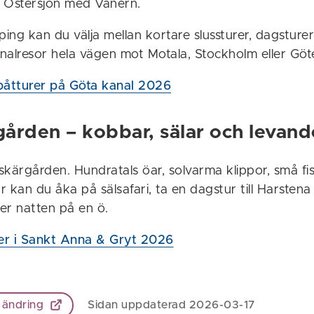
 Östersjön med Vänern.
ng kan du välja mellan kortare slussturer, dagsturer
analresor hela vägen mot Motala, Stockholm eller Gö
båtturer på Göta kanal 2026
rgården – kobbar, sälar och levan
 skärgården. Hundratals öar, solvarma klippor, små f
r kan du åka på sälsafari, ta en dagstur till Harstena 
er natten på en ö.
rer i Sankt Anna & Gryt 2026
 ändring
Sidan uppdaterad 2026-03-17