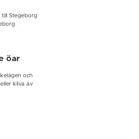
 till Stegeborg
teborg.
de öar
iskelägen och
eller kliva av