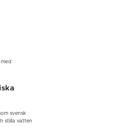
r med
iska
enom svensk
 stilla vatten