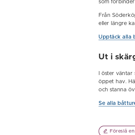
som förbinder
Från Söderköpi
eller längre k
Upptäck alla 
Ut i skä
I öster väntar
öppet hav.
Hä
och stanna öv
Se alla båttu
Föreslå en