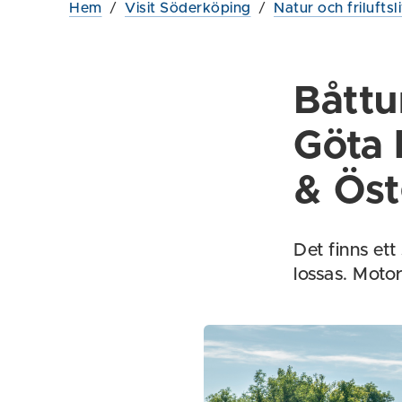
Hem
/
Visit Söderköping
/
Natur och friluftsl
Båttu
Göta 
& Öst
Det finns ett
lossas. Motor