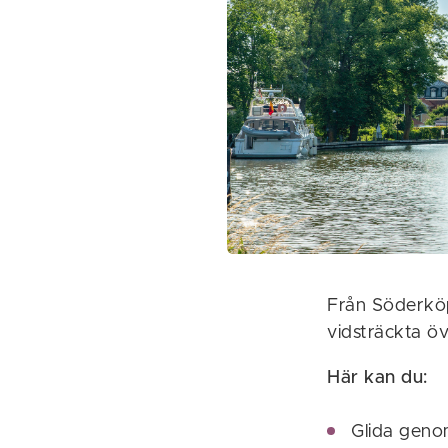
Från Söderköp
vidsträckta öv
Här kan du:
Glida genom