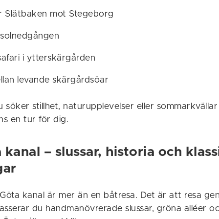
r Slätbaken mot Stegeborg
i solnedgången
afari i ytterskärgården
ellan levande skärgårdsöar
 söker stillhet, naturupplevelser eller sommarkvälla
ns en tur för dig.
kanal – slussar, historia och klass
gar
 Göta kanal är mer än en båtresa. Det är att resa g
passerar du handmanövrerade slussar, gröna alléer och