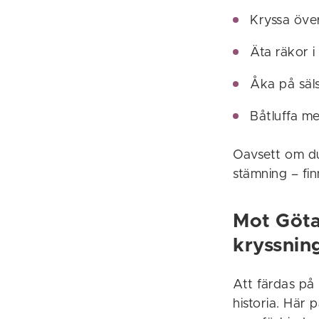
Kryssa öve
Äta räkor 
Åka på säls
Båtluffa m
Oavsett om du
stämning – fin
Mot Göta 
kryssnin
Att färdas på
historia. Här 