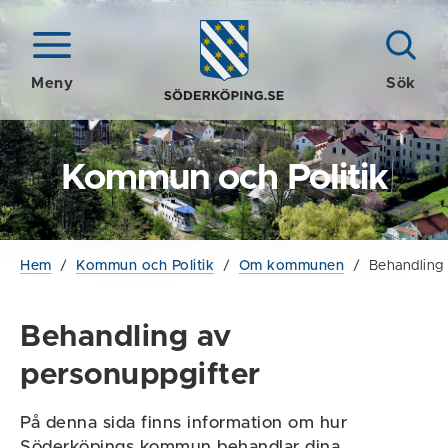
Meny
Sök
Kommun och Politik
Hem
/
Kommun och Politik
/
Om kommunen
/
Behandling 
Behandling av
personuppgifter
På denna sida finns information om hur
Söderköpings kommun behandlar dina