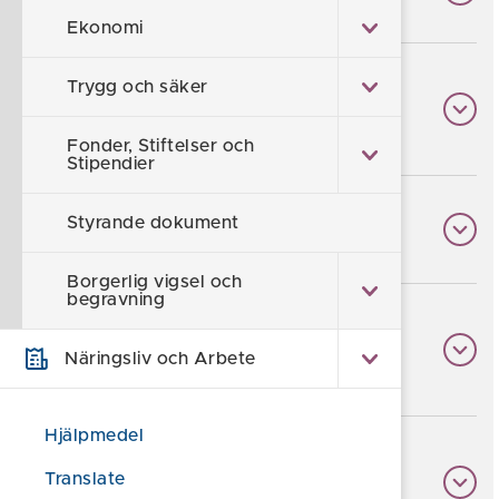
Ekonomi
Trygg och säker
Hitta ett diarienummer för ett
ärende
Fonder, Stiftelser och
Stipendier
Styrande dokument
Ladda ner dokument
Borgerlig vigsel och
begravning
Kontaktuppgifter till
Näringsliv och Arbete
förtroendevalda
Hjälpmedel
Vilka handlingar är läsbara i e-
Translate
diariet