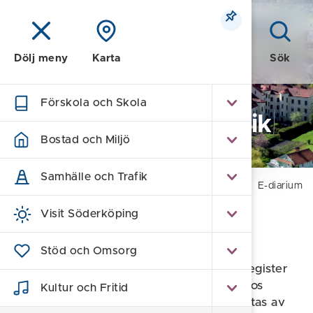
Meny
Sök
Dölj meny
Karta
Förskola och Skola
Kommun och Politik
Bostad och Miljö
Samhälle och Trafik
Hem
/
Kommun och Politik
/
Om kommunen
/
E-diarium
Visit Söderköping
E-diarium
Stöd och Omsorg
Alla myndigheter i Sverige ska föra ett register
över de allmänna handlingar som finns hos
Kultur och Fritid
myndigheten. Handlingar som inte omfattas av