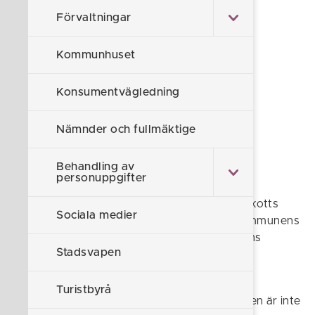
Förvaltningar
barn- och utbildningsnämnden
kommunstyrelsen
Kommunhuset
samhällsbyggnadsnämnden
Konsumentvägledning
socialnämnden
Nämnder och fullmäktige
valnämnden
Behandling av
överförmyndarnämnden
personuppgifter
Samhällsbyggnadsnämndens myndghetsutskotts
Sociala medier
ärenden och handlingar är inte sökbara i kommunens
e-diarium. Det gäller även för socialnämndens
Stadsvapen
myndighetsutskott.
Överförmyndarnämndens ärenden rörande
Turistbyrå
handläggning av ärenden enligt föräldrabalken är inte