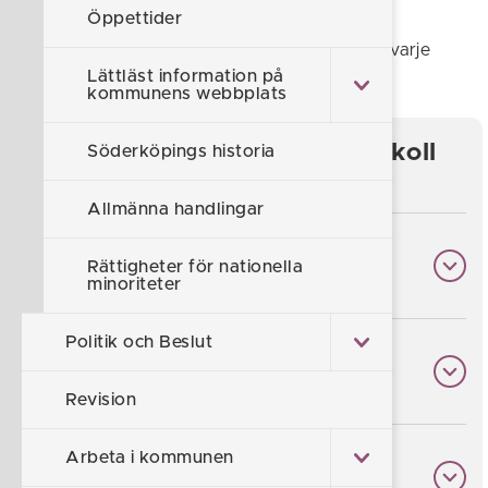
sökbara i kommunens e-diarium.
Öppettider
Innehållet i diarierna uppdateras två gånger varje
vardag, kl. 12.00 och 17.00.
Lättläst information på
kommunens webbplats
Hitta ärenden, kallelser, protokoll
Söderköpings historia
med mera
Allmänna handlingar
Så här söker du i e-diariet
Rättigheter för nationella
minoriteter
Politik och Beslut
Sök efter kallelser och handlingar
Revision
Arbeta i kommunen
Sök efter protokoll