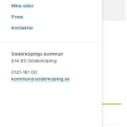
Mina sidor
Press
Kontakter
Relaterad information
Allmänna handlingar
Nämnder och fullmäktige
Söderköpings kommun
614 80 Söderköping
Föreslå en ändring
0121-181 00
kommun@soderkoping.se
Sidan uppdaterad 2026-01-13
Självservice
Lämna synpunkt/klagomål