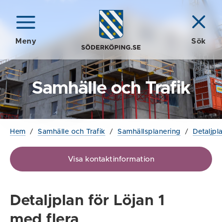
Meny
Sök
Samhälle och Trafik
Hem
/
Samhälle och Trafik
/
Samhällsplanering
/
Detaljpl
Visa kontaktinformation
Detaljplan för Löjan 1
med flera