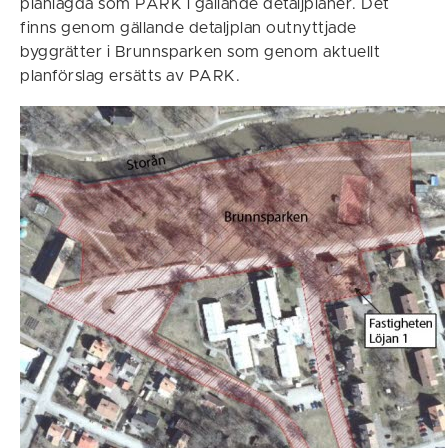
planlagda som PARK i gällande detaljplaner. Det
finns genom gällande detaljplan outnyttjade
byggrätter i Brunnsparken som genom aktuellt
planförslag ersätts av PARK.