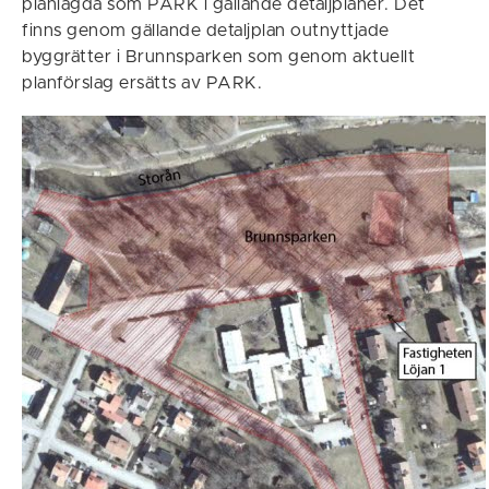
planlagda som PARK i gällande detaljplaner. Det
finns genom gällande detaljplan outnyttjade
byggrätter i Brunnsparken som genom aktuellt
planförslag ersätts av PARK.