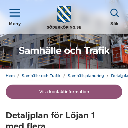
Meny
Sök
Samhälle och Trafik
Hem
/
Samhälle och Trafik
/
Samhällsplanering
/
Detaljpl
Visa kontaktinformation
Detaljplan för Löjan 1
med flera