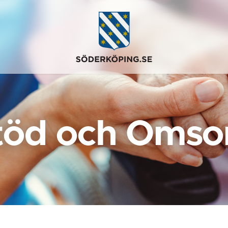
töd och Omso