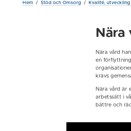
Hem
/
Stöd och Omsorg
/
Kvalité, utvecklin
Nära 
Nära vård han
en förflyttnin
organisationer
krävs gemensa
Nära vård är e
arbetssätt i 
bättre och räck