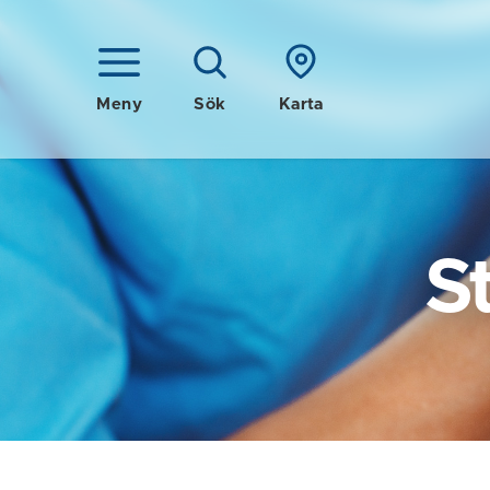
Meny
Sök
Karta
S