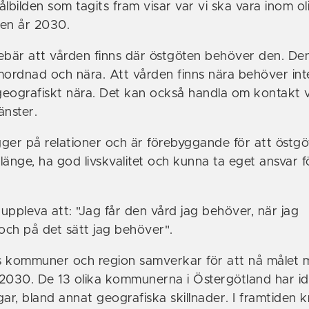
bilden som tagits fram visar var vi ska vara inom ol
den år 2030.
ebär att vården finns där östgöten behöver den. De
samordnad och nära. Att vården finns nära behöver int
 geografiskt nära. Det kan också handla om kontakt 
änster.
ger på relationer och är förebyggande för att östgö
 länge, ha god livskvalitet och kunna ta eget ansvar f
uppleva att: "Jag får den vård jag behöver, när jag
ch på det sätt jag behöver".
s kommuner och region samverkar för att nå målet
2030. De 13 olika kommunerna i Östergötland har i
ar, bland annat geografiska skillnader. I framtiden k