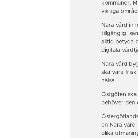
kommuner. Mål
viktiga områ
Nära vård inn
tillgänglig, 
alltid betyda
digitala vårdtj
Nära vård byg
ska vara frisk
hälsa.
Östgöten ska 
behöver den o
Östergötland
en Nära vård 
olika utmaning