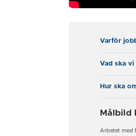
Varför job
Vad ska vi
Hur ska om
Målbild
Arbetet med N