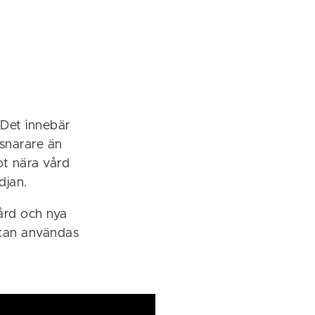
 Det innebär
 snarare än
ot nära vård
djan.
vård och nya
 kan användas