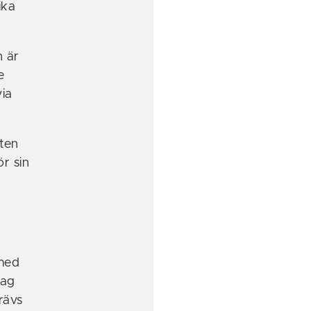
ika
n är
e
via
ten
ör sin
 med
dag
rävs