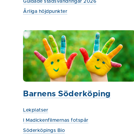
Guidade stadsvandringar 2026
Årliga höjdpunkter
Barnens Söderköping
Lekplatser
I Madickenfilmernas fotspår
Söderköpings Bio