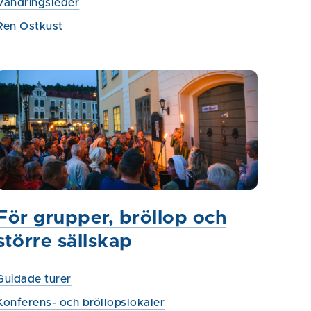
Vandringsleder
Ren Ostkust
För grupper, bröllop och
större sällskap
Guidade turer
Konferens- och bröllopslokaler