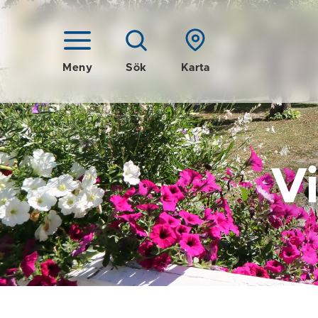
Meny
Sök
Karta
V