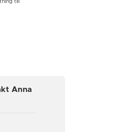
ing till
ankt Anna