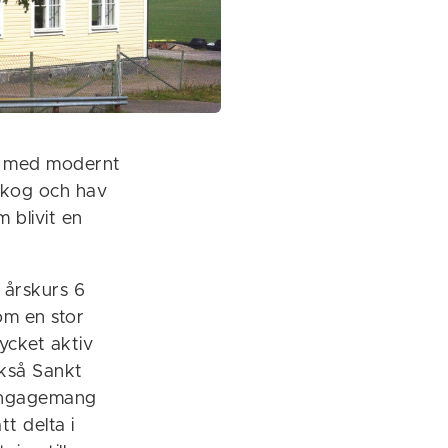
jö med modernt
 skog och hav
 blivit en
l årskurs 6
om en stor
ycket aktiv
ckså Sankt
 engagemang
t delta i