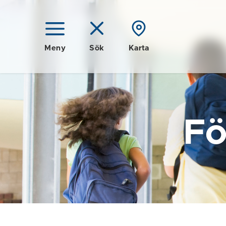
Meny
Sök
Karta
Fö