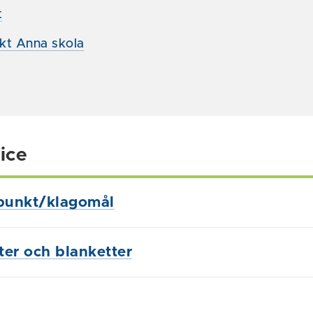
t
kt Anna skola
ice
punkt/klagomål
ster och blanketter