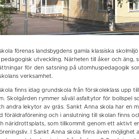
skola förenas landsbygdens gamla klassiska skolmil
pedagogisk utveckling. Närheten till åker och äng,
ättningar för den satsning på utomhuspedagogik som
 skolans verksamhet.
kola finns idag grundskola från förskoleklass upp til
m. Skolgården rymmer såväl asfaltytor för bollspel s
och andra lekytor av gräs. Sankt Anna skola har en m
föräldraförening och i anslutning till skolan finns o
ch näridrottsplats, som tillkommit genom ett aktivt
reningsliv. I Sankt Anna skola finns även möjlighet at