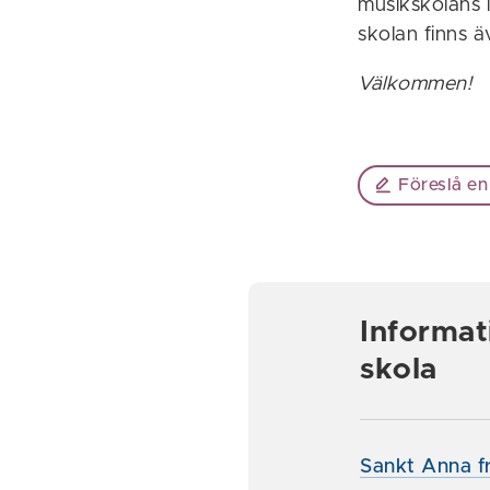
musikskolans i
skolan finns 
Välkommen!
Föreslå en
Informat
skola
Sankt Anna f