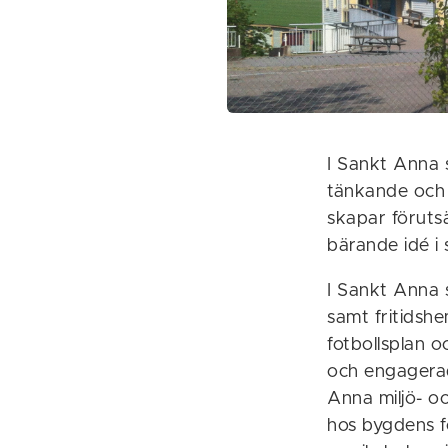
I Sankt Anna 
tänkande och 
skapar föruts
bärande idé i
I Sankt Anna s
samt fritidshe
fotbollsplan 
och engagerad 
Anna miljö- o
hos bygdens fö