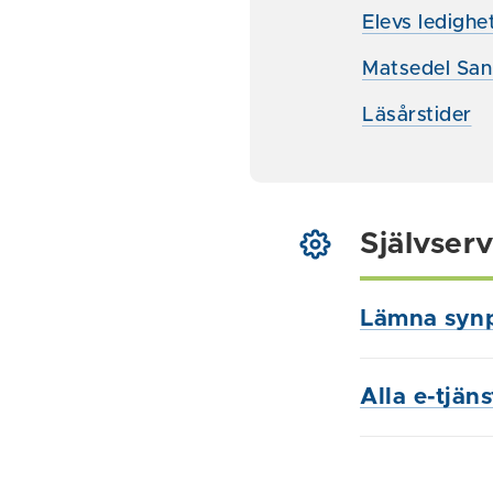
Elevs ledighe
Matsedel San
Läsårstider
Självserv
Lämna syn
Alla e-tjän