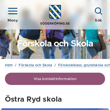
Meny
Sök
Förskola och Skola
Hem
/
Förskola och Skola
/
Förskoleklass, grundskola och
Visa kontaktinformation
Östra Ryd skola