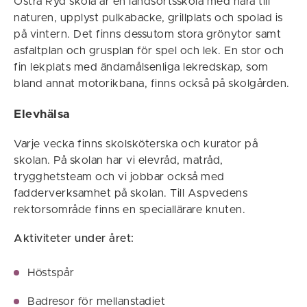
Östra Ryd skola är en landsortsskola med nära till
naturen, upplyst pulkabacke, grillplats och spolad is
på vintern. Det finns dessutom stora grönytor samt
asfaltplan och grusplan för spel och lek. En stor och
fin lekplats med ändamålsenliga lekredskap, som
bland annat motorikbana, finns också på skolgården.
Elevhälsa
Varje vecka finns skolsköterska och kurator på
skolan. På skolan har vi elevråd, matråd,
trygghetsteam och vi jobbar också med
fadderverksamhet på skolan. Till Aspvedens
rektorsområde finns en speciallärare knuten.
Aktiviteter under året:
Höstspår
Badresor för mellanstadiet