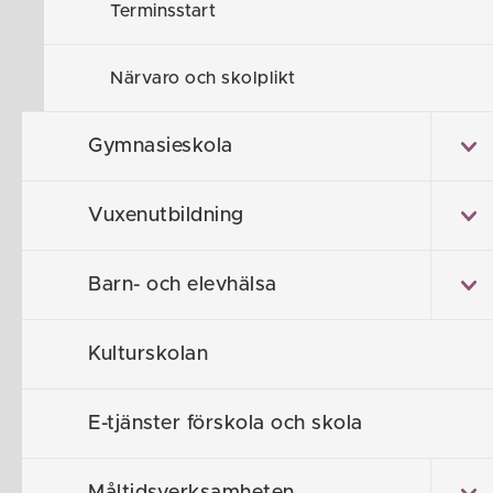
Terminsstart
Närvaro och skolplikt
Informati
Husby sk
Gymnasieskola
Vuxenutbildning
Västra Husby 
Elevs ledighe
Barn- och elevhälsa
Matsedel Väs
Kulturskolan
Läsårstider
E-tjänster förskola och skola