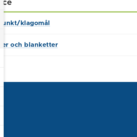
ice
punkt/klagomål
ster och blanketter