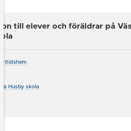
on till elever och föräldrar på Väs
ola
fritidshem
t
tra Husby skola