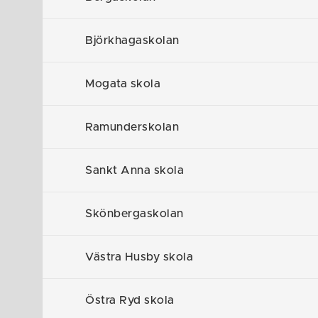
Hem
/
Förskola och Skola
/
Förskoleklass, g
Björkhagaskolan
Västr
Mogata skola
Ramunderskolan
Sankt Anna skola
Skönbergaskolan
Västra Husby skola
Östra Ryd skola