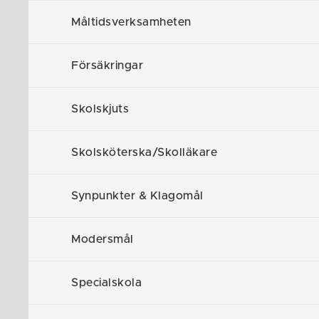
Måltidsverksamheten
Elevhälsa
På skolan fin
Försäkringar
kurator på 4
Skolskjuts
Här ligger
Skolsköterska/Skolläkare
Mitt i Västra 
Husby skola. N
Synpunkter & Klagomål
fritidshem. U
till skolan med
Modersmål
Specialskola
Föreslå en