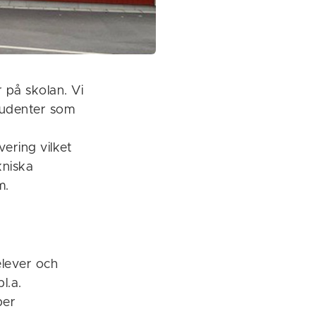
 på skolan. Vi
studenter som
ering vilket
kniska
m.
elever och
l.a.
per