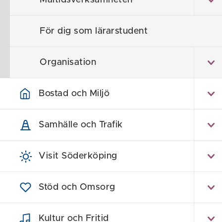
Måltidsverksamheten
Självserv
För dig som lärarstudent
Lämna syn
Organisation
Alla e-tjän
Bostad och Miljö
Samhälle och Trafik
Visit Söderköping
Stöd och Omsorg
Kultur och Fritid