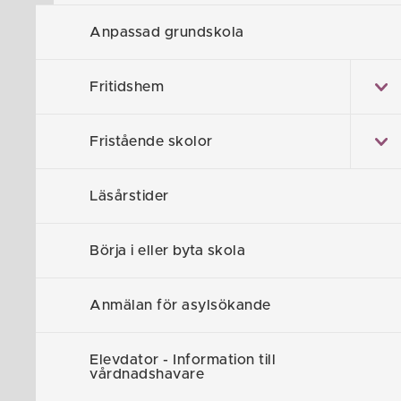
Anpassad grundskola
Fritidshem
Västra Husby 
har en hög an
Fristående skolor
läser på Linkö
Skolan har ny
Läsårstider
innebär att vi
lösningar som
Börja i eller byta skola
Personal o
Anmälan för asylsökande
Något som kän
pedagoger eme
Elevdator - Information till
vårdnadshavare
fadderklasser