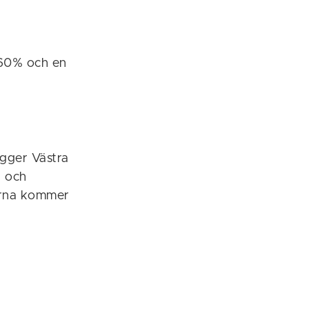
 60% och en
ligger Västra
a och
verna kommer