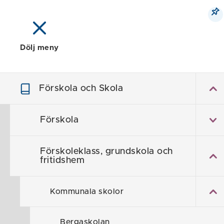
Dölj meny
Meny
Sök
Karta
Förskola och Skola
Fö
Förskola
Förskoleklass, grundskola och
fritidshem
Kommunala skolor
Bergaskolan