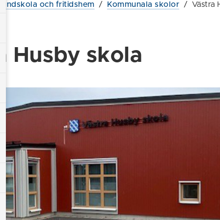
rundskola och fritidshem
/
Kommunala skolor
/
Västra 
a Husby skola