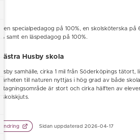
ns en specialpedagog på 100%, en skolsköterska på
0% samt en läspedagog på 100%.
 Västra Husby skola
Husby samhälle, cirka 1 mil från Söderköpings tätort, 
ärheten till naturen nyttjas i hög grad av både skol
pptagningsområde är stort och cirka hälften av ele
 skolskjuts.
 ändring
Sidan uppdaterad 2026-04-17