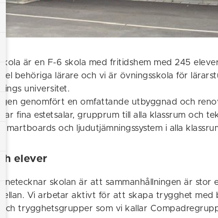
skola är en F-6 skola med fritidshem med 245 elever
del behöriga lärare och vi är övningsskola för lärar
pings universitet.
ligen genomfört en omfattande utbyggnad och renov
 har fina estetsalar, grupprum till alla klassrum och te
 Smartboards och ljudutjämningssystem i alla klassru
ch elever
netecknar skolan är att sammanhållningen är stor 
llan. Vi arbetar aktivt för att skapa trygghet med b
 och trygghetsgrupper som vi kallar Compadregrup