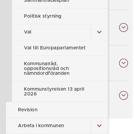
Sammanträdesplan
Politisk styrning
Kontaktuppgifter till
förtroendevalda
Val
Val till Europaparlamentet
Så går ett möte till i
Kommunalråd,
kommunfullmäktige
oppositionsråd och
nämndordföranden
Kommunstyrelsen 13 april
2026
Öppna sammanträden
Revision
Arbeta i kommunen
Föreslå en ändring