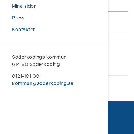
Självservice
Mina sidor
Press
Lämna synpunkt/klagomål
Kontakter
Alla e-tjänster och blanketter
Söderköpings kommun
Webb-tv kommunfullmäktige
614 80 Söderköping
0121-181 00
kommun@soderkoping.se