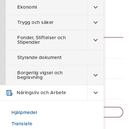
Ekonomi
Sidan uppdaterad 2025-01-08
Trygg och säker
Underliggande sidor
Fonder, Stiftelser och
Stipendier
Barn- och utbildningsnämnden
Styrande dokument
Kommunfullmäktige
Borgerlig vigsel och
begravning
Kommunstyrelsen
Näringsliv och Arbete
Visa fler sidor
Hjälpmedel
Translate