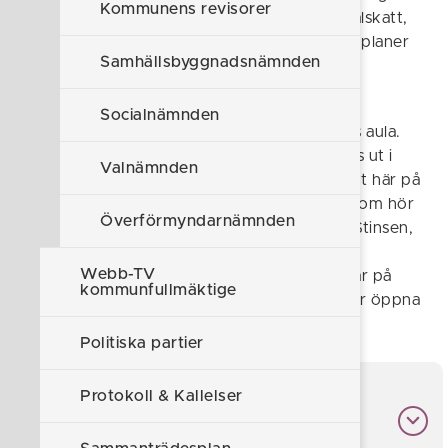
Kommunens revisorer
beslutande organ och beslutar om kommunalskatt,
verksamheternas budget och övergripande planer
Samhällsbyggnadsnämnden
av olika slag.
Fullmäktige sammanträder 8-9 ggr per år,
Socialnämnden
undantaget juli och augusti, i Kommunhusets aula.
Vilka ärenden som ska behandlas annonseras ut i
Valnämnden
dagstidningarna cirka en vecka i förväg, samt här på
hemsidan. Ärendelistan med de handlingar som hör
Överförmyndarnämnden
till, finns i sin helhet på Kommunhuset och i Stinsen,
Margaretagatan 19. Mötesprotokollen finns
Webb-TV
tillgängliga på Stinsen, Kommunhuset och här på
kommunfullmäktige
hemsidan. Alla sammanträden i fullmäktige är öppna
för allmänheten.
Politiska partier
Protokoll & Kallelser
Mandatfördelning i
kommunfullmäktige