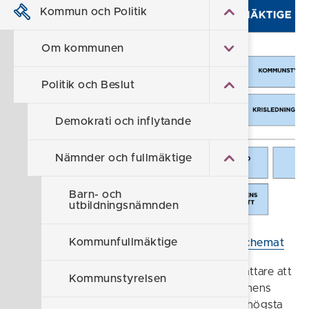
Kommun och Politik
Om kommunen
Politik och Beslut
Demokrati och inflytande
Nämnder och fullmäktige
Barn- och
utbildningsnämnden
Kommunfullmäktige
Klicka här för större bild på organisationsschemat
I Söderköping väljs 39 politiker samt 25 ersättare att
Kommunstyrelsen
sitta i Kommunfullmäktige och styra kommunens
arbete. Kommunfullmäktige är kommunens högsta