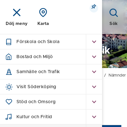
Meny
Sök
Dölj meny
Karta
Förskola och Skola
Kommun och Politik
Bostad och Miljö
Samhälle och Trafik
Hem
/
Kommun och Politik
/
Politik och Beslut
/
Nämnder 
Visit Söderköping
Kommunens politiska
Stöd och Omsorg
organisation
Kultur och Fritid