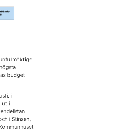
munfullmäktige
högsta
nas budget
ti, i
ut i
endelistan
ch i Stinsen,
n, Kommunhuset