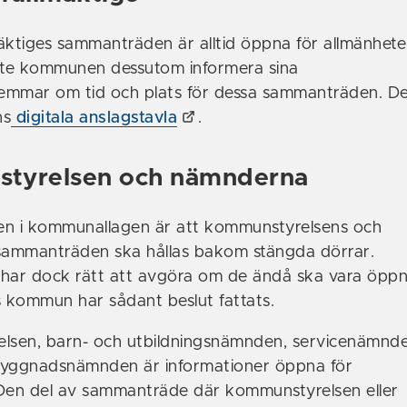
tiges sammanträden är alltid öppna för allmänhete
ste kommunen dessutom informera sina
mar om tid och plats för dessa sammanträden. De
ns
digitala anslagstavla
.
tyrelsen och nämnderna
en i kommunallagen är att kommunstyrelsens och
ammanträden ska hållas bakom stängda dörrar.
ar dock rätt att avgöra om de ändå ska vara öppna
 kommun har sådant beslut fattats.
elsen, barn- och utbildningsnämnden, servicenämnd
byggnadsnämnden är informationer öppna för
Den del av sammanträde där kommunstyrelsen eller