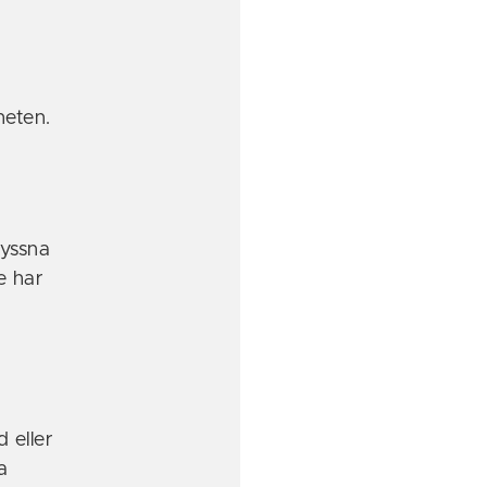
eten.
yssna
e har
 eller
a