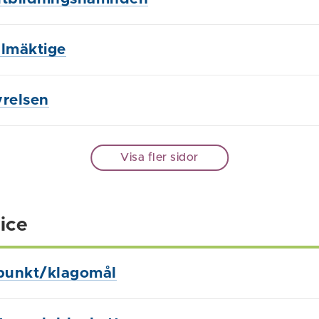
lmäktige
relsen
Visa fler sidor
ice
punkt/klagomål