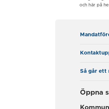
och här på he
Mandatför
Kontaktupp
Så går ett
Öppna 
Kommunf