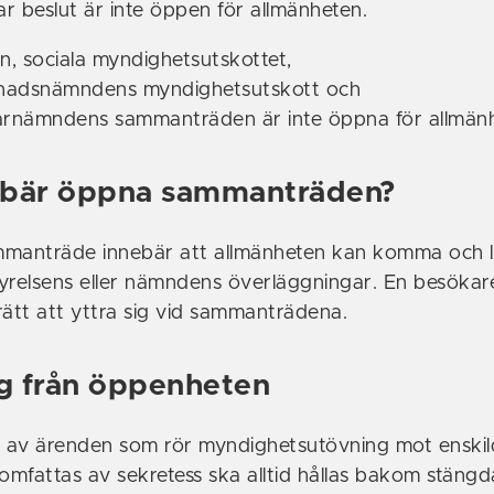
r beslut är inte öppen för allmänheten.
, sociala myndighetsutskottet,
nadsnämndens myndighetsutskott och
rnämndens sammanträden är inte öppna för allmänh
ebär öppna sammanträden?
mmanträde innebär att allmänheten kan komma och l
relsens eller nämndens överläggningar. En besökar
rätt att yttra sig vid sammanträdena.
g från öppenheten
av ärenden som rör myndighetsutövning mot enskild
mfattas av sekretess ska alltid hållas bakom stängd