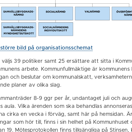
r större bild på organisationsschemat
väljs 39 politiker samt 25 ersättare att sitta i Kom
mmunens arbete. Kommunfullmäktige är kommunens 
rgan och beslutar om kommunalskatt, verksamheter
nde planer av olika slag.
mmanträder 8-9 ggr per år, undantaget juli och augus
aula. Vilka ärenden som ska behandlas annonseras 
na cirka en vecka i förväg, samt här på hemsidan. Är
gar som hör till, finns i sin helhet på Kommunhuset o
n 19. Mötesprotokollen finns tillgängliga på Stinse