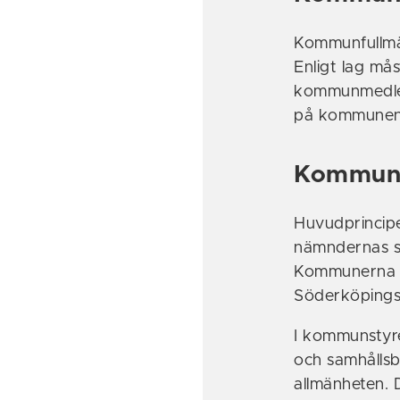
Kommunfullmäk
Enligt lag må
kommunmedlem
på kommune
Kommuns
Huvudprincip
nämndernas s
Kommunerna h
Söderköpings
I kommunstyr
och samhålls
allmänheten. 