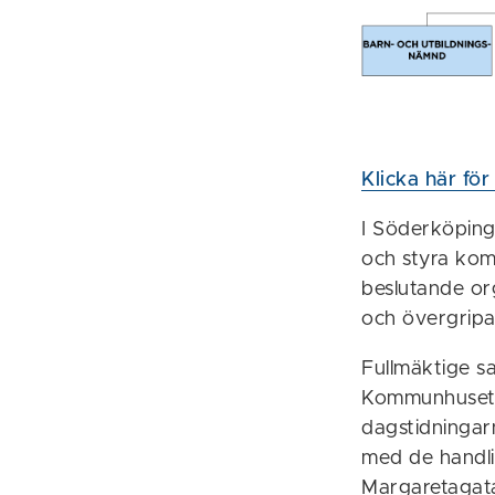
Klicka här fö
I Söderköping 
och styra ko
beslutande o
och övergripa
Fullmäktige sa
Kommunhusets 
dagstidningar
med de handlin
Margaretagata