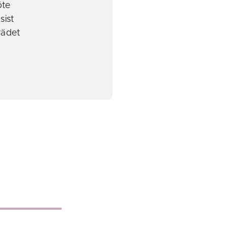
öte
sist
rädet