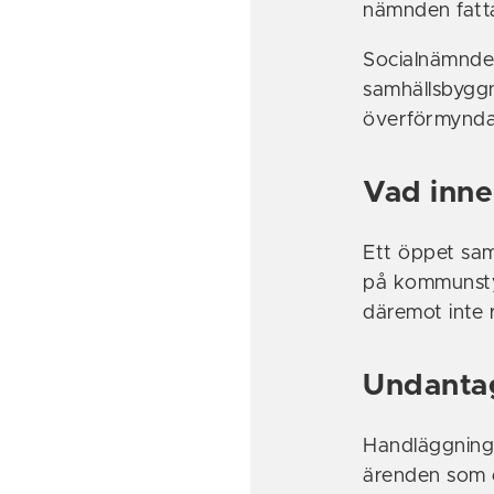
nämnden fatta
Socialnämnden
samhällsbygg
överförmynda
Vad inn
Ett öppet sa
på kommunsty
däremot inte 
Undanta
Handläggning 
ärenden som o