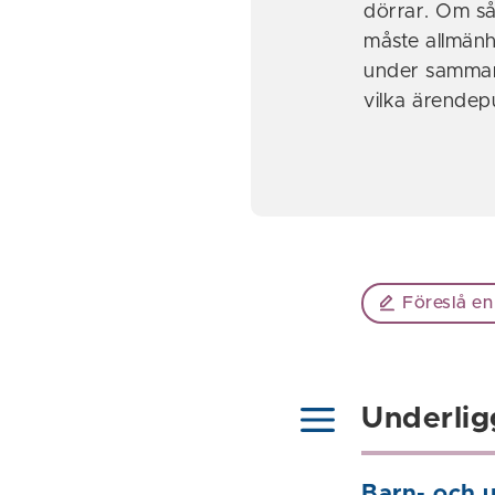
dörrar. Om s
måste allmänh
under sammant
vilka ärendep
Föreslå en
Underlig
Barn- och 