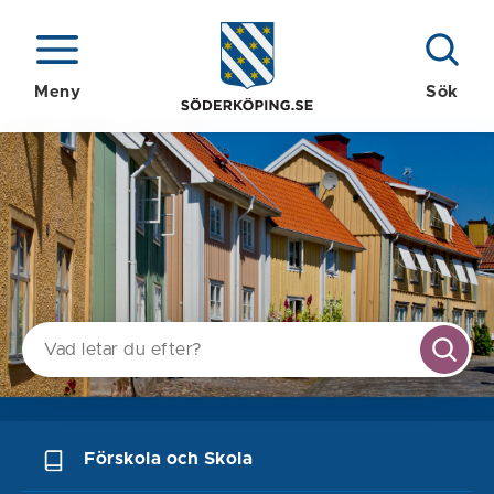
Meny
Sök
S
Förskola och Skola