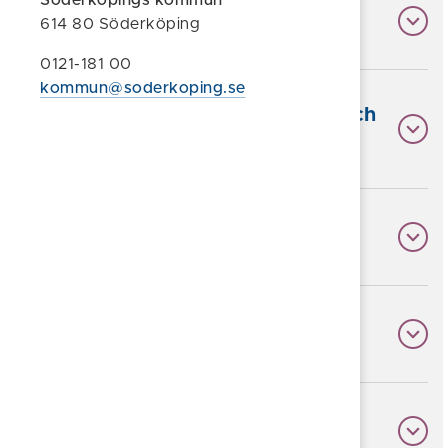
Söderköpings kommun
Riktlinjer
614 80 Söderköping
0121-181 00
kommun@soderkoping.se
Kommunala bolag, ägardirektiv och
bolagsordning
Föreskrifter
Strategier
Taxor och avgifter