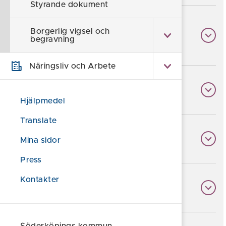
Styrande dokument
Politik (reglementen,
Borgerlig vigsel och
begravning
arbetsordning)
Näringsliv och Arbete
Program
Hjälpmedel
Translate
Policy
Mina sidor
Press
Kontakter
Planer