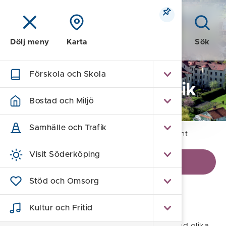
Meny
Sök
Dölj meny
Karta
Förskola och Skola
Kommun och Politik
Bostad och Miljö
Samhälle och Trafik
Hem
/
Kommun och Politik
/
Styrande dokument
Visit Söderköping
Visa kontaktinformation
Stöd och Omsorg
Styrande dokument
Kultur och Fritid