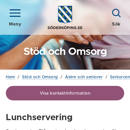
Meny
Sök
Stöd och Omsorg
Hem
/
Stöd och Omsorg
/
Äldre och seniorer
/
Seniorcen
Visa kontaktinformation
Lunchservering