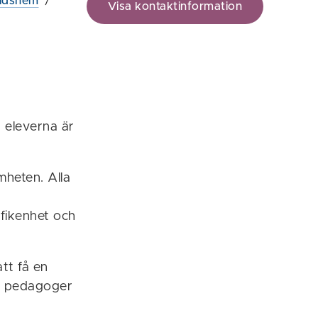
tidshem
/
Visa kontaktinformation
 eleverna är
mheten. Alla
fikenhet och
tt få en
ra pedagoger