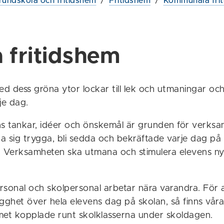
rundskola och fritidshem
/
Fritidshem
/
Kommunala fri
 fritidshem
d dess gröna ytor lockar till lek och utmaningar och
je dag.
ns tankar, idéer och önskemål är grunden för verksa
a sig trygga, bli sedda och bekräftade varje dag på
. Verksamheten ska utmana och stimulera elevens ny
rsonal och skolpersonal arbetar nära varandra. För a
ygghet över hela elevens dag på skolan, så finns vå
met kopplade runt skolklasserna under skoldagen.