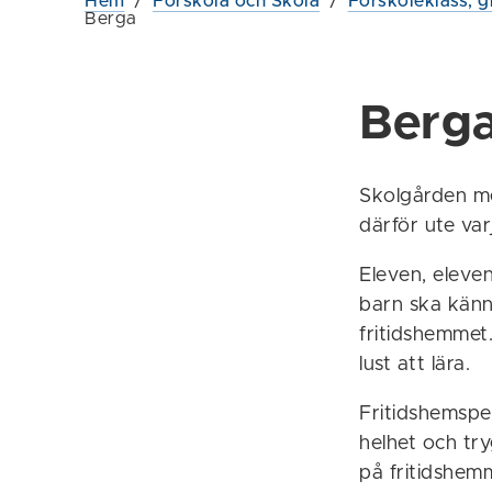
Hem
/
Förskola och Skola
/
Förskoleklass, g
Berga
Berga
Skolgården me
därför ute var
Eleven, eleve
barn ska känn
fritidshemmet
lust att lära.
Fritidshemspe
helhet och tr
på fritidshem