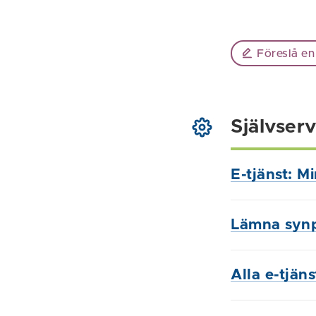
Föreslå en
Självserv
E-tjänst: M
Lämna syn
Alla e-tjän