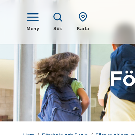
Meny
Sök
Karta
Fö