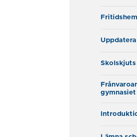
Fritidshe
Uppdatera 
Skolskjuts
Frånvaroan
gymnasiet
Introdukti