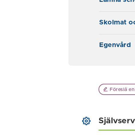
Lämna sche
Skolmat oc
Egenvård
Föreslå en
Självserv