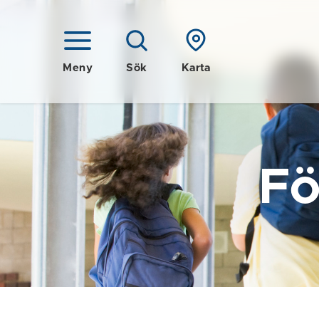
Meny
Sök
Karta
Fö