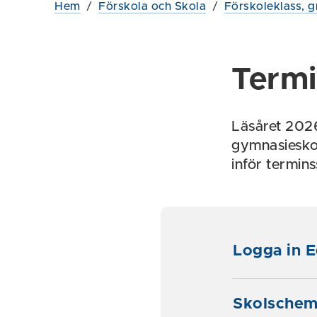
Hem
/
Förskola och Skola
/
Förskoleklass, g
Termi
Läsåret 2026
gymnasieskol
inför termins
Logga in 
Skolschema