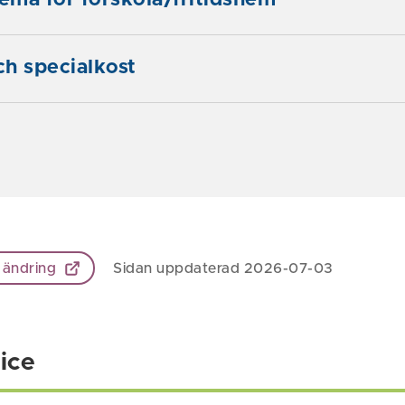
ma för förskola/fritidshem
h specialkost
 ändring
Sidan uppdaterad 2026-07-03
ice