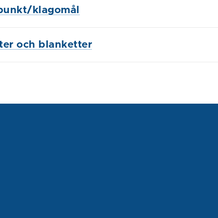
punkt/klagomål
ster och blanketter