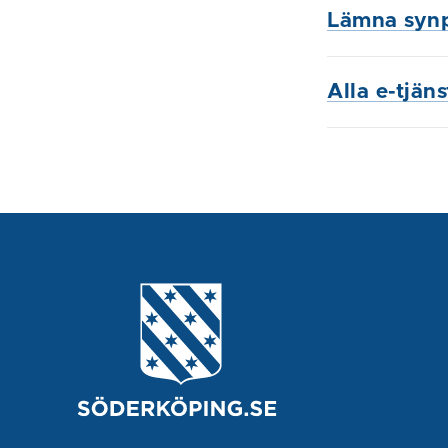
Lämna syn
Alla e-tjän