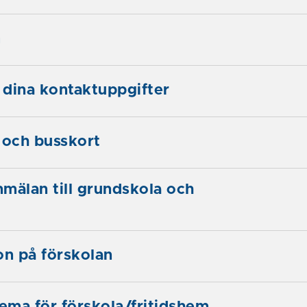
m
dina kontaktuppgifter
 och busskort
mälan till grundskola och
on på förskolan