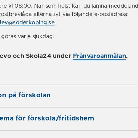
öre kl 08:00. När som helst kan du lämna meddeland
östbrevlåda alternativt via följande e-postadress:
lev@soderkoping.se
.
 göras varje sjukdag.
levo och Skola24 under
Frånvaroanmälan
.
on på förskolan
ma för förskola/fritidshem