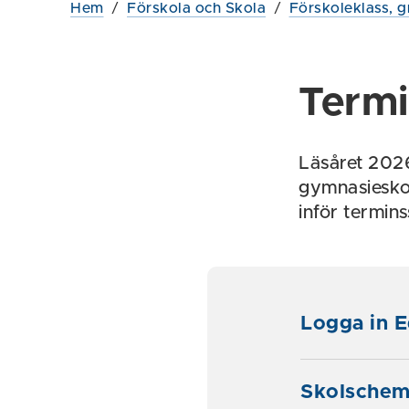
Hem
/
Förskola och Skola
/
Förskoleklass, g
Termi
Läsåret 2026
gymnasieskol
inför termins
Logga in 
Skolschema