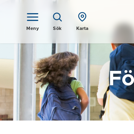
Meny
Sök
Karta
Fö