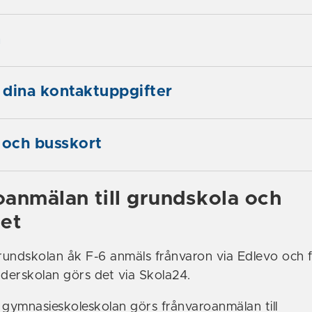
m
dina kontaktuppgifter
 och busskort
oanmälan till grundskola och
et
grundskolan åk F-6 anmäls frånvaron via Edlevo och 
erskolan görs det via Skola24.
 gymnasieskoleskolan görs frånvaroanmälan till