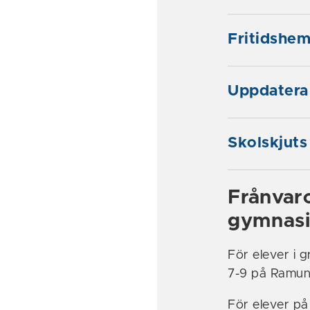
Fritidshe
Uppdatera 
Skolskjuts
Frånvar
gymnasi
För elever i 
7-9 på Ramund
För elever på