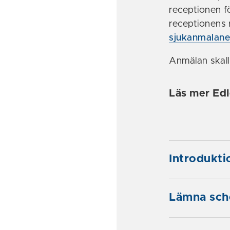
receptionen f
receptionens r
sjukanmalane
Anmälan skall
Läs mer Ed
Introdukti
Lämna sche