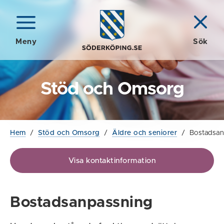
Meny
Sök
Stöd och Omsorg
Hem
/
Stöd och Omsorg
/
Äldre och seniorer
/
Bostadsan
Visa kontaktinformation
Bostadsanpassning