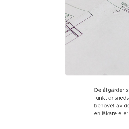
De åtgärder s
funktionsneds
behovet av de
en läkare ell