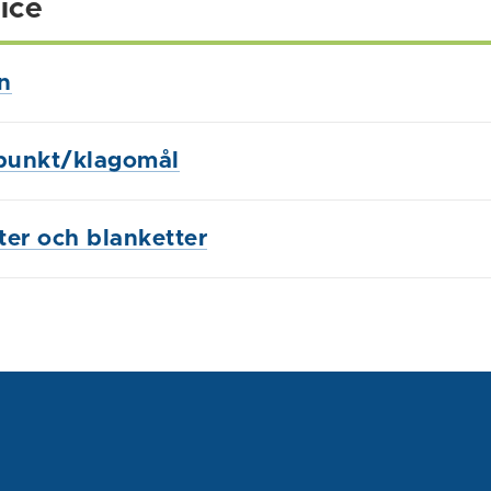
ice
n
punkt/klagomål
ster och blanketter