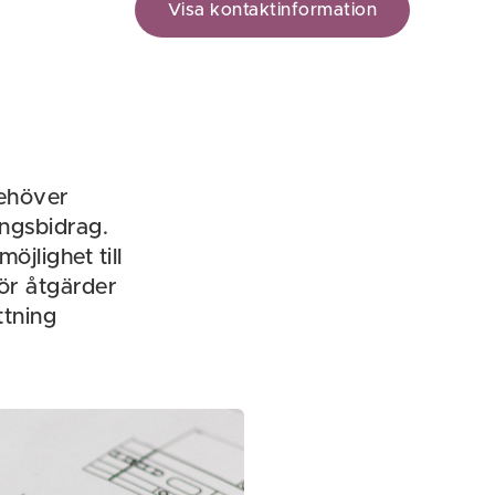
Visa kontaktinformation
behöver
ngsbidrag.
jlighet till
för åtgärder
ttning