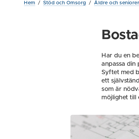
Hem
/
Stöd och Omsorg
/
Äldre och seniore
Bost
Har du en be
anpassa din
Syftet med b
ett självstän
som är nödvä
möjlighet till