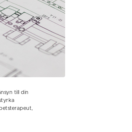
yn till din
styrka
betsterapeut,