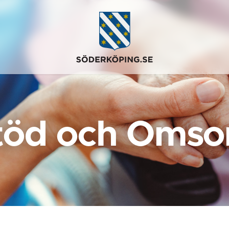
töd och Omso