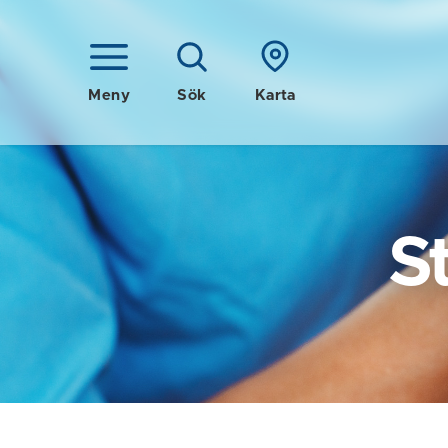
Meny
Sök
Karta
S