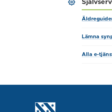
Självserv
Äldreguide
Lämna syn
Alla e-tjän