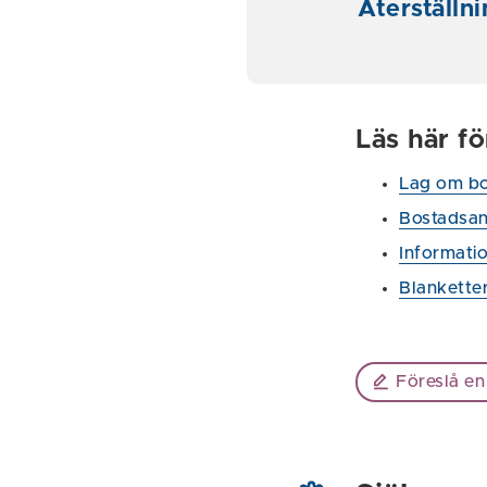
Återställn
Läs här f
Lag om bo
Bostadsan
Informati
Blankette
Föreslå en