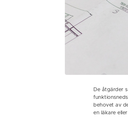
De åtgärder s
funktionsneds
behovet av de
en läkare ell