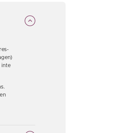
res-
agen)
 inte
s.
nen