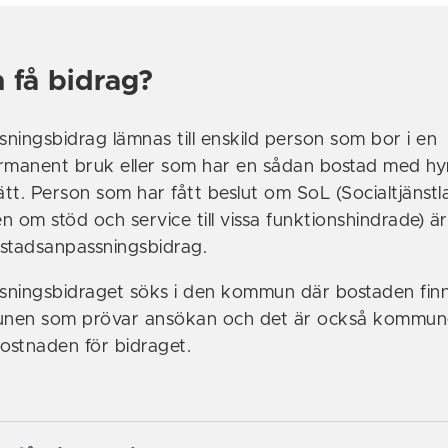
 få bidrag?
ningsbidrag lämnas till enskild person som bor i en
rmanent bruk eller som har en sådan bostad med hy
ätt. Person som har fått beslut om SoL (Socialtjänstl
en om stöd och service till vissa funktionshindrade) är
stadsanpassningsbidrag.
ningsbidraget söks i den kommun där bostaden finn
nen som prövar ansökan och det är också kommu
kostnaden för bidraget.