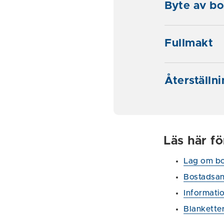
Byte av bo
Fullmakt
Återställn
Läs här f
Lag om bo
Bostadsan
Informati
Blankette