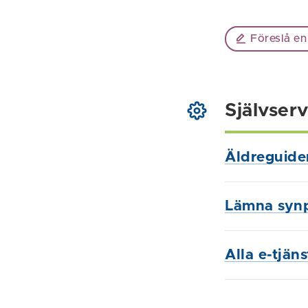
Föreslå en
Självserv
Äldreguide
Lämna syn
Alla e-tjän