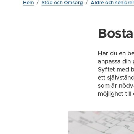
Hem
/
Stöd och Omsorg
/
Äldre och seniore
Bost
Har du en be
anpassa din
Syftet med b
ett självstän
som är nödvä
möjlighet till