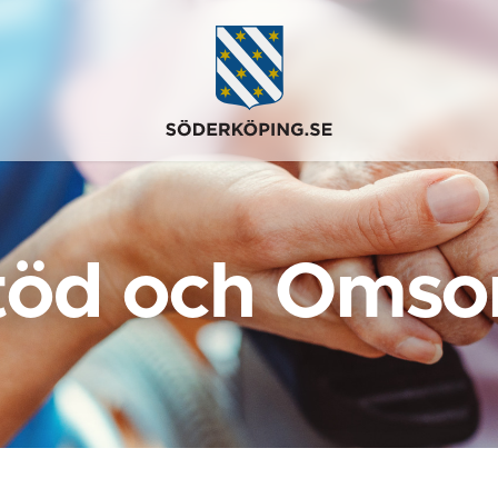
töd och Omso