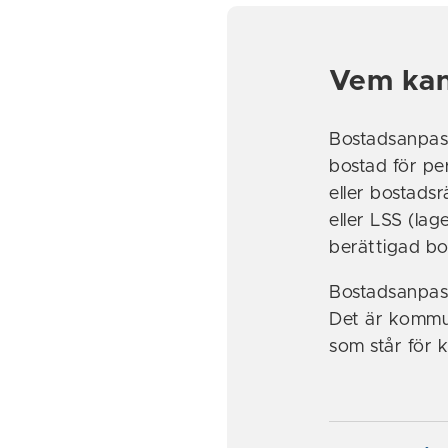
Vem kan
Bostadsanpass
bostad för pe
eller bostadsr
eller LSS (lag
berättigad bo
Bostadsanpass
Det är kommu
som står för 