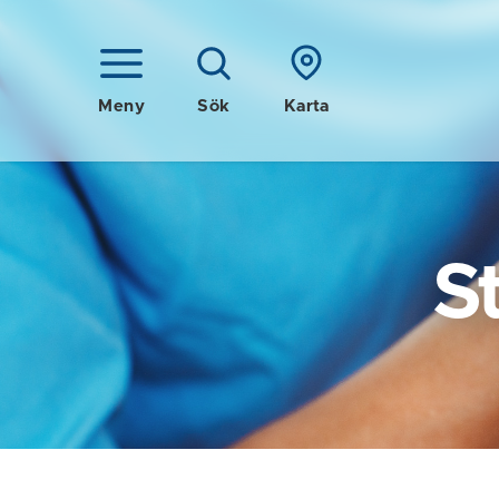
Meny
Sök
Karta
S