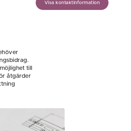
Visa kontaktinformation
behöver
ngsbidrag.
jlighet till
för åtgärder
ttning