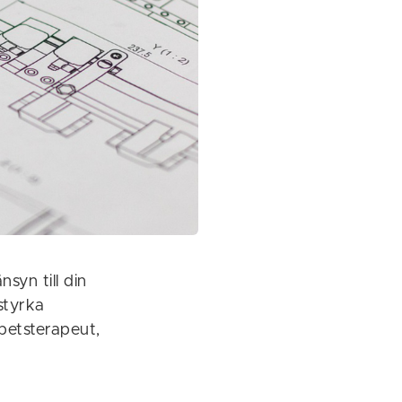
yn till din
styrka
betsterapeut,