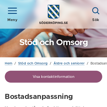
Meny
Sök
Stöd och Omsorg
Hem
/
Stöd och Omsorg
/
Äldre och seniorer
/
Bostadsan
Visa kontaktinformation
Bostadsanpassning