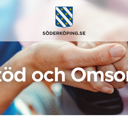
töd och Omso