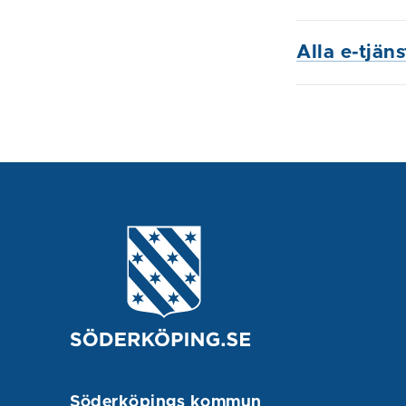
Alla e-tjän
Söderköpings kommun