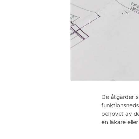
De åtgärder s
funktionsneds
behovet av de
en läkare ell