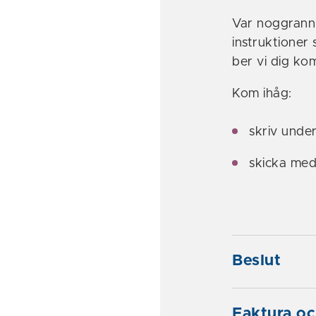
Var noggrann 
instruktioner
ber vi dig ko
Kom ihåg:
skriv under
skicka med
Beslut
Faktura oc