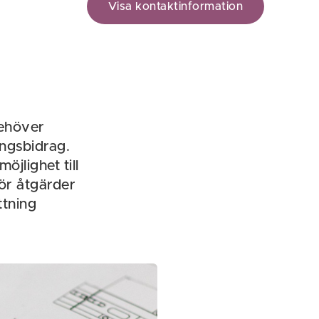
Visa kontaktinformation
behöver
ngsbidrag.
jlighet till
för åtgärder
ttning