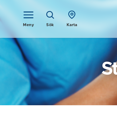
Meny
Sök
Karta
S