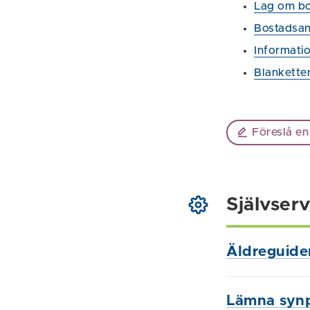
Lag om bo
Bostadsan
Informati
Blankette
Föreslå en
Självserv
Äldreguide
Lämna syn