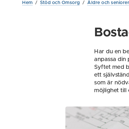
Hem
/
Stöd och Omsorg
/
Äldre och seniore
Bost
Har du en be
anpassa din
Syftet med b
ett självstän
som är nödvä
möjlighet till