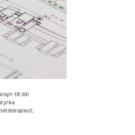
yn till din
styrka
betsterapeut,