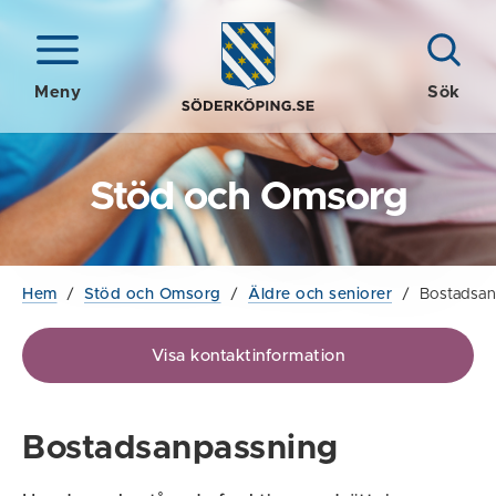
Meny
Sök
Stöd och Omsorg
Hem
/
Stöd och Omsorg
/
Äldre och seniorer
/
Bostadsan
Visa kontaktinformation
Bostadsanpassning