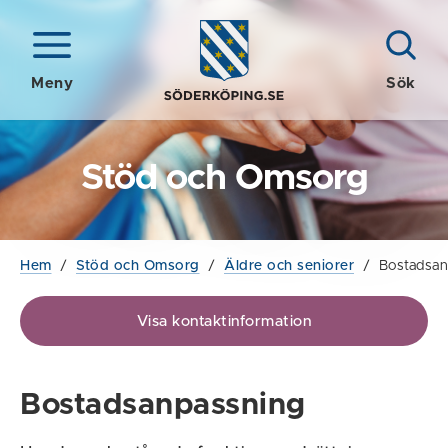
Meny
Sök
Stöd och Omsorg
Hem
/
Stöd och Omsorg
/
Äldre och seniorer
/
Bostadsan
Visa kontaktinformation
Bostadsanpassning