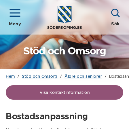
Meny
Sök
Stöd och Omsorg
Hem
/
Stöd och Omsorg
/
Äldre och seniorer
/
Bostadsan
Visa kontaktinformation
Bostadsanpassning